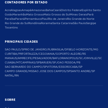
CONTADORES POR ESTADO
Acre
Alagoas
Amapá
Amazonas
Bahia
Ceará
Distrito Federal
Espírito Santo
Goiás
Maranhão
Mato Grosso
Mato Grosso do Sul
Minas Gerais
Pará
Paraíba
Paraná
Pernambuco
Piauí
Rio de Janeiro
Rio Grande do Norte
Rio Grande do Sul
Rondônia
Roraima
Santa Catarina
São Paulo
Sergipe
Tocantins
PRINCIPAIS CIDADES
SAO PAULO/SP
RIO DE JANEIRO/RJ
BRASILIA/DF
BELO HORIZONTE/MG
CURITIBA/PR
FORTALEZA/CE
GOIANIA/GO
PORTO ALEGRE/RS
MANAUS/AM
RECIFE/PE
SALVADOR/BA
FLORIANOPOLIS/SC
JOINVILLE/SC
CUIABA/MT
CAMPINAS/SP
BARUERI/SP
JOAO PESSOA/PB
SAO BERNARDO DO CAMPO/SP
VITORIA/ES
SOROCABA/SP
CAMPO GRANDE/MS
SAO JOSE DOS CAMPOS/SP
SANTO ANDRE/SP
NATAL/RN
SOBRE