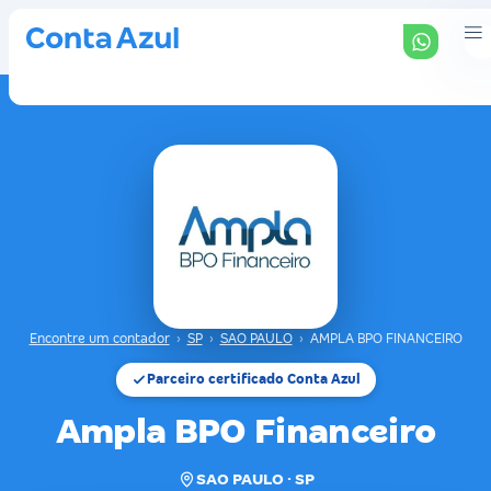
Encontre um contador
›
SP
›
SAO PAULO
›
AMPLA BPO FINANCEIRO
Parceiro certificado Conta Azul
Ampla BPO Financeiro
SAO PAULO · SP