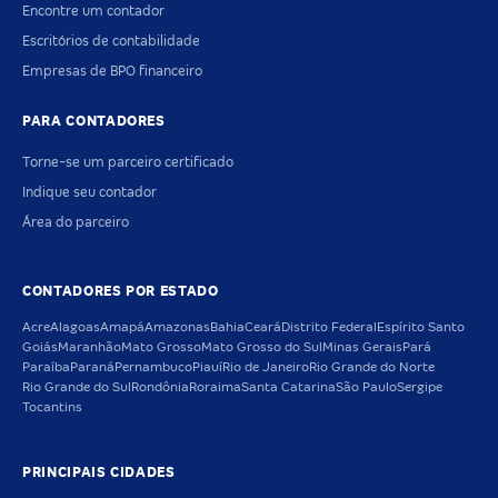
Encontre um contador
Escritórios de contabilidade
Empresas de BPO financeiro
PARA CONTADORES
Torne-se um parceiro certificado
Indique seu contador
Área do parceiro
CONTADORES POR ESTADO
Acre
Alagoas
Amapá
Amazonas
Bahia
Ceará
Distrito Federal
Espírito Santo
Goiás
Maranhão
Mato Grosso
Mato Grosso do Sul
Minas Gerais
Pará
Paraíba
Paraná
Pernambuco
Piauí
Rio de Janeiro
Rio Grande do Norte
Rio Grande do Sul
Rondônia
Roraima
Santa Catarina
São Paulo
Sergipe
Tocantins
PRINCIPAIS CIDADES