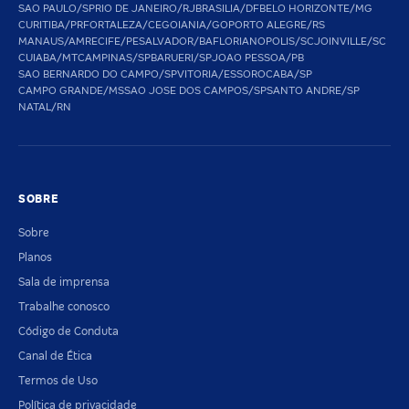
SAO PAULO/SP
RIO DE JANEIRO/RJ
BRASILIA/DF
BELO HORIZONTE/MG
CURITIBA/PR
FORTALEZA/CE
GOIANIA/GO
PORTO ALEGRE/RS
MANAUS/AM
RECIFE/PE
SALVADOR/BA
FLORIANOPOLIS/SC
JOINVILLE/SC
CUIABA/MT
CAMPINAS/SP
BARUERI/SP
JOAO PESSOA/PB
SAO BERNARDO DO CAMPO/SP
VITORIA/ES
SOROCABA/SP
CAMPO GRANDE/MS
SAO JOSE DOS CAMPOS/SP
SANTO ANDRE/SP
NATAL/RN
SOBRE
Sobre
Planos
Sala de imprensa
Trabalhe conosco
Código de Conduta
Canal de Ética
Termos de Uso
Política de privacidade