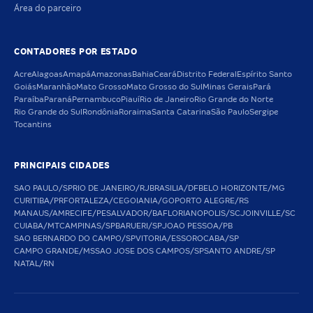
Área do parceiro
CONTADORES POR ESTADO
Acre
Alagoas
Amapá
Amazonas
Bahia
Ceará
Distrito Federal
Espírito Santo
Goiás
Maranhão
Mato Grosso
Mato Grosso do Sul
Minas Gerais
Pará
Paraíba
Paraná
Pernambuco
Piauí
Rio de Janeiro
Rio Grande do Norte
Rio Grande do Sul
Rondônia
Roraima
Santa Catarina
São Paulo
Sergipe
Tocantins
PRINCIPAIS CIDADES
SAO PAULO/SP
RIO DE JANEIRO/RJ
BRASILIA/DF
BELO HORIZONTE/MG
CURITIBA/PR
FORTALEZA/CE
GOIANIA/GO
PORTO ALEGRE/RS
MANAUS/AM
RECIFE/PE
SALVADOR/BA
FLORIANOPOLIS/SC
JOINVILLE/SC
CUIABA/MT
CAMPINAS/SP
BARUERI/SP
JOAO PESSOA/PB
SAO BERNARDO DO CAMPO/SP
VITORIA/ES
SOROCABA/SP
CAMPO GRANDE/MS
SAO JOSE DOS CAMPOS/SP
SANTO ANDRE/SP
NATAL/RN