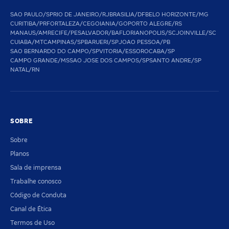
SAO PAULO/SP
RIO DE JANEIRO/RJ
BRASILIA/DF
BELO HORIZONTE/MG
CURITIBA/PR
FORTALEZA/CE
GOIANIA/GO
PORTO ALEGRE/RS
MANAUS/AM
RECIFE/PE
SALVADOR/BA
FLORIANOPOLIS/SC
JOINVILLE/SC
CUIABA/MT
CAMPINAS/SP
BARUERI/SP
JOAO PESSOA/PB
SAO BERNARDO DO CAMPO/SP
VITORIA/ES
SOROCABA/SP
CAMPO GRANDE/MS
SAO JOSE DOS CAMPOS/SP
SANTO ANDRE/SP
NATAL/RN
SOBRE
Sobre
Planos
Sala de imprensa
Trabalhe conosco
Código de Conduta
Canal de Ética
Termos de Uso