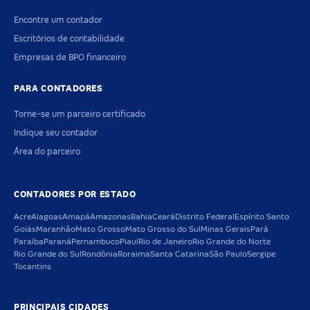
Encontre um contador
Escritórios de contabilidade
Empresas de BPO financeiro
PARA CONTADORES
Torne-se um parceiro certificado
Indique seu contador
Área do parceiro
CONTADORES POR ESTADO
Acre
Alagoas
Amapá
Amazonas
Bahia
Ceará
Distrito Federal
Espírito Santo
Goiás
Maranhão
Mato Grosso
Mato Grosso do Sul
Minas Gerais
Pará
Paraíba
Paraná
Pernambuco
Piauí
Rio de Janeiro
Rio Grande do Norte
Rio Grande do Sul
Rondônia
Roraima
Santa Catarina
São Paulo
Sergipe
Tocantins
PRINCIPAIS CIDADES