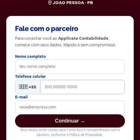
JOAO PESSOA · PB
Fale com o parceiro
Para conectar você ao
Applicata Contabilidade
,
comece com seus dados. Rápido e sem compromisso.
Nome completo
Telefone celular
🇧🇷 +55
E-mail
Continuar →
Seus dados serão usados pela Conta Azul e compartilhados com o
parceiro, conforme a Política de Privacidade.