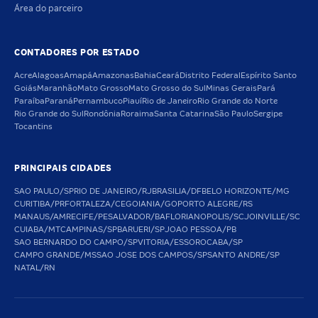
Área do parceiro
CONTADORES POR ESTADO
Acre
Alagoas
Amapá
Amazonas
Bahia
Ceará
Distrito Federal
Espírito Santo
Goiás
Maranhão
Mato Grosso
Mato Grosso do Sul
Minas Gerais
Pará
Paraíba
Paraná
Pernambuco
Piauí
Rio de Janeiro
Rio Grande do Norte
Rio Grande do Sul
Rondônia
Roraima
Santa Catarina
São Paulo
Sergipe
Tocantins
PRINCIPAIS CIDADES
SAO PAULO/SP
RIO DE JANEIRO/RJ
BRASILIA/DF
BELO HORIZONTE/MG
CURITIBA/PR
FORTALEZA/CE
GOIANIA/GO
PORTO ALEGRE/RS
MANAUS/AM
RECIFE/PE
SALVADOR/BA
FLORIANOPOLIS/SC
JOINVILLE/SC
CUIABA/MT
CAMPINAS/SP
BARUERI/SP
JOAO PESSOA/PB
SAO BERNARDO DO CAMPO/SP
VITORIA/ES
SOROCABA/SP
CAMPO GRANDE/MS
SAO JOSE DOS CAMPOS/SP
SANTO ANDRE/SP
NATAL/RN