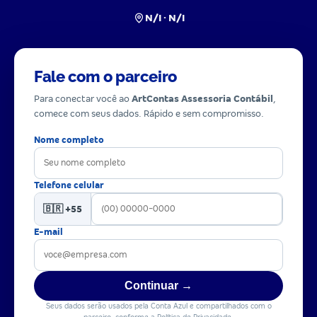
N/I · N/I
Fale com o parceiro
Para conectar você ao
ArtContas Assessoria Contábil
,
comece com seus dados. Rápido e sem compromisso.
Nome completo
Telefone celular
🇧🇷 +55
E-mail
Continuar →
Seus dados serão usados pela Conta Azul e compartilhados com o