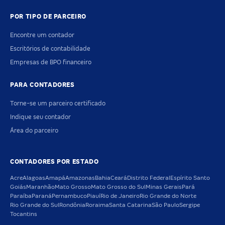
POR TIPO DE PARCEIRO
Encontre um contador
Escritórios de contabilidade
Empresas de BPO financeiro
PARA CONTADORES
Torne-se um parceiro certificado
Indique seu contador
Área do parceiro
CONTADORES POR ESTADO
Acre
Alagoas
Amapá
Amazonas
Bahia
Ceará
Distrito Federal
Espírito Santo
Goiás
Maranhão
Mato Grosso
Mato Grosso do Sul
Minas Gerais
Pará
Paraíba
Paraná
Pernambuco
Piauí
Rio de Janeiro
Rio Grande do Norte
Rio Grande do Sul
Rondônia
Roraima
Santa Catarina
São Paulo
Sergipe
Tocantins