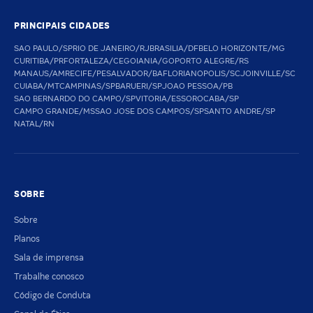
PRINCIPAIS CIDADES
SAO PAULO/SP
RIO DE JANEIRO/RJ
BRASILIA/DF
BELO HORIZONTE/MG
CURITIBA/PR
FORTALEZA/CE
GOIANIA/GO
PORTO ALEGRE/RS
MANAUS/AM
RECIFE/PE
SALVADOR/BA
FLORIANOPOLIS/SC
JOINVILLE/SC
CUIABA/MT
CAMPINAS/SP
BARUERI/SP
JOAO PESSOA/PB
SAO BERNARDO DO CAMPO/SP
VITORIA/ES
SOROCABA/SP
CAMPO GRANDE/MS
SAO JOSE DOS CAMPOS/SP
SANTO ANDRE/SP
NATAL/RN
SOBRE
Sobre
Planos
Sala de imprensa
Trabalhe conosco
Código de Conduta