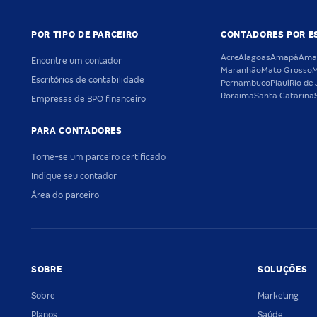
POR TIPO DE PARCEIRO
CONTADORES POR E
Acre
Alagoas
Amapá
Ama
Encontre um contador
Maranhão
Mato Grosso
M
Escritórios de contabilidade
Pernambuco
Piauí
Rio de 
Roraima
Santa Catarina
Empresas de BPO financeiro
PARA CONTADORES
Torne-se um parceiro certificado
Indique seu contador
Área do parceiro
SOBRE
SOLUÇÕES
Sobre
Marketing
Planos
Saúde