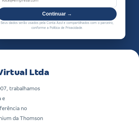
Continuar →
Seus dados serão usados pela Conta Azul e compartilhados com o parceiro,
conforme a Política de Privacidade.
Virtual Ltda
007, trabalhamos
a e
ferência no
remium da Thomson