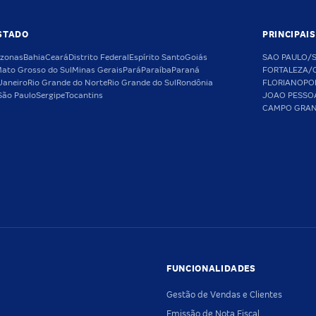
STADO
PRINCIPAI
zonas
Bahia
Ceará
Distrito Federal
Espírito Santo
Goiás
SAO PAULO/
ato Grosso do Sul
Minas Gerais
Pará
Paraíba
Paraná
FORTALEZA/
Janeiro
Rio Grande do Norte
Rio Grande do Sul
Rondônia
FLORIANOPO
São Paulo
Sergipe
Tocantins
JOAO PESSO
CAMPO GRA
FUNCIONALIDADES
Gestão de Vendas e Clientes
Emissão de Nota Fiscal