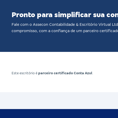
Pronto para simplificar sua co
Fale com o Assecon Contabilidade & Escritório Virtual L
compromisso, com a confiança de um parceiro certificad
Este escritório é
parceiro certificado Conta Azul
.