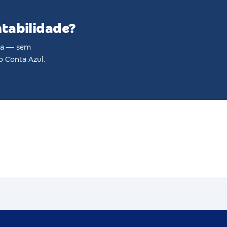
ntabilidade?
tda — sem
o Conta Azul.