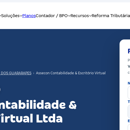
P
V
c
 DOS GUARARAPES
›
Assecon Contabilidade & Escritório Virtual
N
ntabilidade &
T
irtual Ltda
E