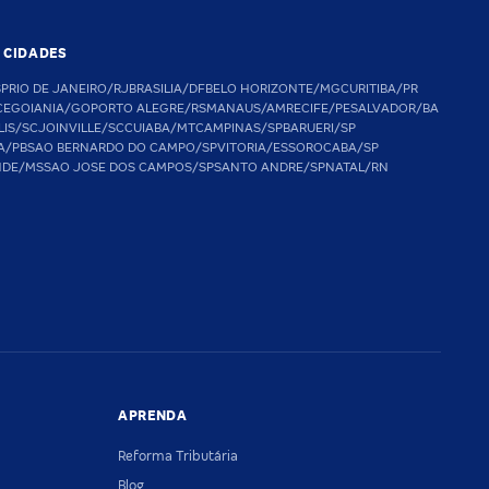
S CIDADES
SP
RIO DE JANEIRO/RJ
BRASILIA/DF
BELO HORIZONTE/MG
CURITIBA/PR
CE
GOIANIA/GO
PORTO ALEGRE/RS
MANAUS/AM
RECIFE/PE
SALVADOR/BA
LIS/SC
JOINVILLE/SC
CUIABA/MT
CAMPINAS/SP
BARUERI/SP
A/PB
SAO BERNARDO DO CAMPO/SP
VITORIA/ES
SOROCABA/SP
NDE/MS
SAO JOSE DOS CAMPOS/SP
SANTO ANDRE/SP
NATAL/RN
APRENDA
Reforma Tributária
Blog