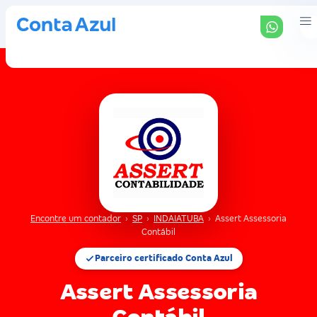
Encontre um contador
›
SP
›
INDAIATUBA
›
Assert Assessoria
Contábil
Parceiro certificado Conta Azul
Assert Assessoria