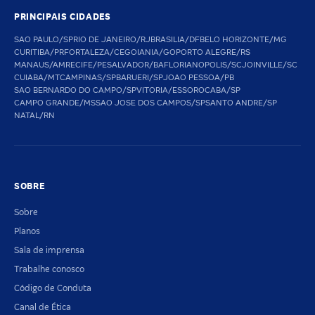
PRINCIPAIS CIDADES
SAO PAULO/SP
RIO DE JANEIRO/RJ
BRASILIA/DF
BELO HORIZONTE/MG
CURITIBA/PR
FORTALEZA/CE
GOIANIA/GO
PORTO ALEGRE/RS
MANAUS/AM
RECIFE/PE
SALVADOR/BA
FLORIANOPOLIS/SC
JOINVILLE/SC
CUIABA/MT
CAMPINAS/SP
BARUERI/SP
JOAO PESSOA/PB
SAO BERNARDO DO CAMPO/SP
VITORIA/ES
SOROCABA/SP
CAMPO GRANDE/MS
SAO JOSE DOS CAMPOS/SP
SANTO ANDRE/SP
NATAL/RN
SOBRE
Sobre
Planos
Sala de imprensa
Trabalhe conosco
Código de Conduta
Canal de Ética