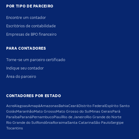
POR TIPO DE PARCEIRO
Encontre um contador
Escritórios de contabilidade
Empresas de BPO financeiro
PARA CONTADORES
Torne-se um parceiro certificado
Indique seu contador
Área do parceiro
CONTADORES POR ESTADO
Acre
Alagoas
Amapá
Amazonas
Bahia
Ceará
Distrito Federal
Espírito Santo
Goiás
Maranhão
Mato Grosso
Mato Grosso do Sul
Minas Gerais
Pará
Paraíba
Paraná
Pernambuco
Piauí
Rio de Janeiro
Rio Grande do Norte
Rio Grande do Sul
Rondônia
Roraima
Santa Catarina
São Paulo
Sergipe
Tocantins