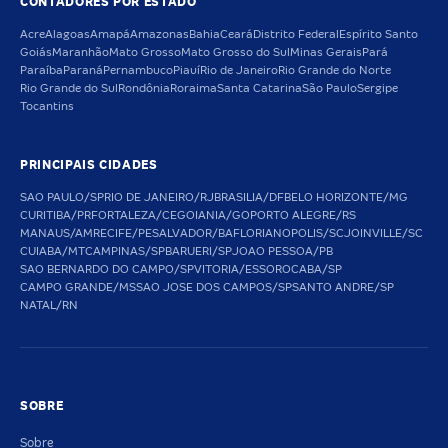
CONTADORES POR ESTADO
Acre
Alagoas
Amapá
Amazonas
Bahia
Ceará
Distrito Federal
Espírito Santo
Goiás
Maranhão
Mato Grosso
Mato Grosso do Sul
Minas Gerais
Pará
Paraíba
Paraná
Pernambuco
Piauí
Rio de Janeiro
Rio Grande do Norte
Rio Grande do Sul
Rondônia
Roraima
Santa Catarina
São Paulo
Sergipe
Tocantins
PRINCIPAIS CIDADES
SAO PAULO/SP
RIO DE JANEIRO/RJ
BRASILIA/DF
BELO HORIZONTE/MG
CURITIBA/PR
FORTALEZA/CE
GOIANIA/GO
PORTO ALEGRE/RS
MANAUS/AM
RECIFE/PE
SALVADOR/BA
FLORIANOPOLIS/SC
JOINVILLE/SC
CUIABA/MT
CAMPINAS/SP
BARUERI/SP
JOAO PESSOA/PB
SAO BERNARDO DO CAMPO/SP
VITORIA/ES
SOROCABA/SP
CAMPO GRANDE/MS
SAO JOSE DOS CAMPOS/SP
SANTO ANDRE/SP
NATAL/RN
SOBRE
Sobre