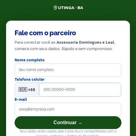
UTINGA · BA
Fale com o parceiro
Para conectar você ao
Assessoria Domingues e Leal
,
comece com seus dados. Rápido e sem compromisso.
Nome completo
Telefone celular
🇧🇷 +55
E-mail
Continuar →
Seus dados serão usados pela Conta Azul e compartilhados com o