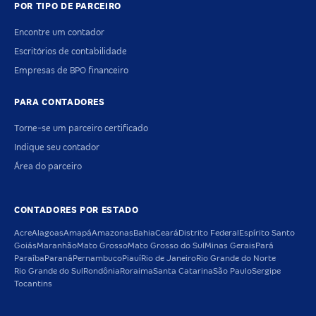
POR TIPO DE PARCEIRO
Encontre um contador
Escritórios de contabilidade
Empresas de BPO financeiro
PARA CONTADORES
Torne-se um parceiro certificado
Indique seu contador
Área do parceiro
CONTADORES POR ESTADO
Acre
Alagoas
Amapá
Amazonas
Bahia
Ceará
Distrito Federal
Espírito Santo
Goiás
Maranhão
Mato Grosso
Mato Grosso do Sul
Minas Gerais
Pará
Paraíba
Paraná
Pernambuco
Piauí
Rio de Janeiro
Rio Grande do Norte
Rio Grande do Sul
Rondônia
Roraima
Santa Catarina
São Paulo
Sergipe
Tocantins