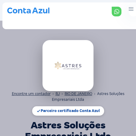
Encontre um contador
›
RJ
›
RIO DE JANEIRO
›
Astres Soluções
Empresariais Ltda
Parceiro certificado Conta Azul
Astres Soluções