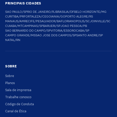
PRINCIPAIS CIDADES
SAO PAULO/SP
RIO DE JANEIRO/RJ
BRASILIA/DF
BELO HORIZONTE/MG
CURITIBA/PR
FORTALEZA/CE
GOIANIA/GO
PORTO ALEGRE/RS
MANAUS/AM
RECIFE/PE
SALVADOR/BA
FLORIANOPOLIS/SC
JOINVILLE/SC
CUIABA/MT
CAMPINAS/SP
BARUERI/SP
JOAO PESSOA/PB
SAO BERNARDO DO CAMPO/SP
VITORIA/ES
SOROCABA/SP
CAMPO GRANDE/MS
SAO JOSE DOS CAMPOS/SP
SANTO ANDRE/SP
NATAL/RN
SOBRE
Sobre
Planos
Sala de imprensa
Trabalhe conosco
Código de Conduta
Canal de Ética