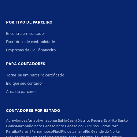
POR TIPO DE PARCEIRO
Encontre um contador
Escritórios de contabilidade
Empresas de BPO financeiro
PARA CONTADORES
Torne-se um parceiro certificado
Indique seu contador
Área do parceiro
CONTADORES POR ESTADO
Acre
Alagoas
Amapá
Amazonas
Bahia
Ceará
Distrito Federal
Espírito Santo
Goiás
Maranhão
Mato Grosso
Mato Grosso do Sul
Minas Gerais
Pará
Paraíba
Paraná
Pernambuco
Piauí
Rio de Janeiro
Rio Grande do Norte