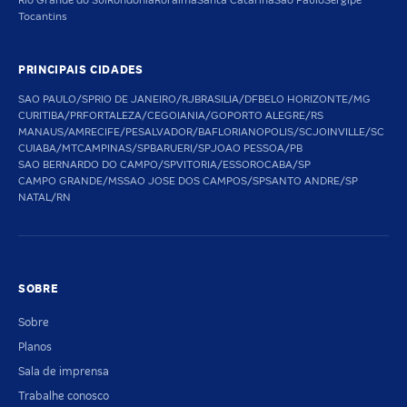
Rio Grande do Sul
Rondônia
Roraima
Santa Catarina
São Paulo
Sergipe
Tocantins
PRINCIPAIS CIDADES
SAO PAULO/SP
RIO DE JANEIRO/RJ
BRASILIA/DF
BELO HORIZONTE/MG
CURITIBA/PR
FORTALEZA/CE
GOIANIA/GO
PORTO ALEGRE/RS
MANAUS/AM
RECIFE/PE
SALVADOR/BA
FLORIANOPOLIS/SC
JOINVILLE/SC
CUIABA/MT
CAMPINAS/SP
BARUERI/SP
JOAO PESSOA/PB
SAO BERNARDO DO CAMPO/SP
VITORIA/ES
SOROCABA/SP
CAMPO GRANDE/MS
SAO JOSE DOS CAMPOS/SP
SANTO ANDRE/SP
NATAL/RN
SOBRE
Sobre
Planos
Sala de imprensa
Trabalhe conosco