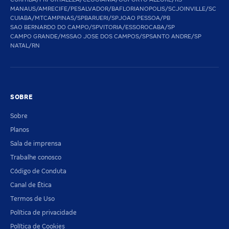
MANAUS/AM
RECIFE/PE
SALVADOR/BA
FLORIANOPOLIS/SC
JOINVILLE/SC
CUIABA/MT
CAMPINAS/SP
BARUERI/SP
JOAO PESSOA/PB
SAO BERNARDO DO CAMPO/SP
VITORIA/ES
SOROCABA/SP
CAMPO GRANDE/MS
SAO JOSE DOS CAMPOS/SP
SANTO ANDRE/SP
NATAL/RN
SOBRE
Sobre
Planos
Sala de imprensa
Trabalhe conosco
Código de Conduta
Canal de Ética
Termos de Uso
Política de privacidade
Política de Cookies