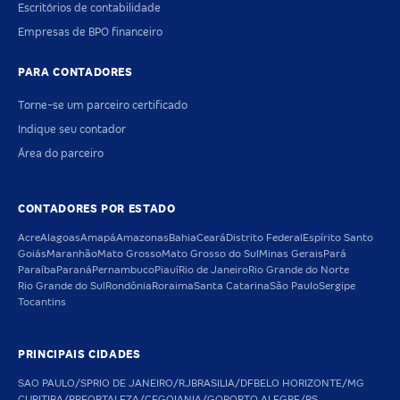
Escritórios de contabilidade
Empresas de BPO financeiro
PARA CONTADORES
Torne-se um parceiro certificado
Indique seu contador
Área do parceiro
CONTADORES POR ESTADO
Acre
Alagoas
Amapá
Amazonas
Bahia
Ceará
Distrito Federal
Espírito Santo
Goiás
Maranhão
Mato Grosso
Mato Grosso do Sul
Minas Gerais
Pará
Paraíba
Paraná
Pernambuco
Piauí
Rio de Janeiro
Rio Grande do Norte
Rio Grande do Sul
Rondônia
Roraima
Santa Catarina
São Paulo
Sergipe
Tocantins
PRINCIPAIS CIDADES
SAO PAULO/SP
RIO DE JANEIRO/RJ
BRASILIA/DF
BELO HORIZONTE/MG
CURITIBA/PR
FORTALEZA/CE
GOIANIA/GO
PORTO ALEGRE/RS