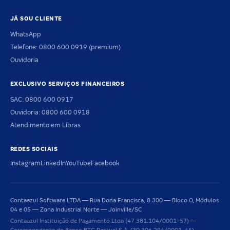
JÁ SOU CLIENTE
WhatsApp
Telefone: 0800 600 0919 (premium)
Ouvidoria
EXCLUSIVO SERVIÇOS FINANCEIROS
SAC: 0800 600 0917
Ouvidoria: 0800 600 0918
Atendimento em Libras
REDES SOCIAIS
Instagram
LinkedIn
YouTube
Facebook
Contaazul Software LTDA — Rua Dona Francisca, 8.300 — Bloco O, Módulos
04 e 05 — Zona Industrial Norte — Joinville/SC
Contaazul Instituição de Pagamento Ltda (47.381.104/0001-57) —
Correspondente do Banco BTG Pactual S.A. (30.306.294/0001-45).