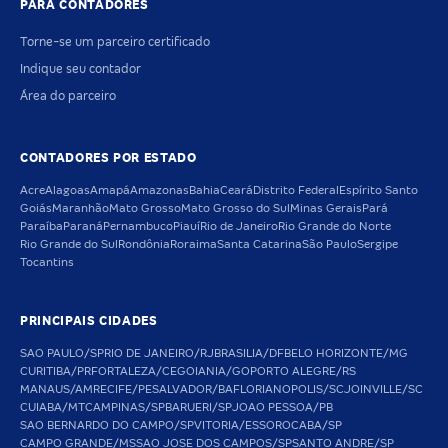
PARA CONTADORES
Torne-se um parceiro certificado
Indique seu contador
Área do parceiro
CONTADORES POR ESTADO
Acre
Alagoas
Amapá
Amazonas
Bahia
Ceará
Distrito Federal
Espírito Santo
Goiás
Maranhão
Mato Grosso
Mato Grosso do Sul
Minas Gerais
Pará
Paraíba
Paraná
Pernambuco
Piauí
Rio de Janeiro
Rio Grande do Norte
Rio Grande do Sul
Rondônia
Roraima
Santa Catarina
São Paulo
Sergipe
Tocantins
PRINCIPAIS CIDADES
SAO PAULO/SP
RIO DE JANEIRO/RJ
BRASILIA/DF
BELO HORIZONTE/MG
CURITIBA/PR
FORTALEZA/CE
GOIANIA/GO
PORTO ALEGRE/RS
MANAUS/AM
RECIFE/PE
SALVADOR/BA
FLORIANOPOLIS/SC
JOINVILLE/SC
CUIABA/MT
CAMPINAS/SP
BARUERI/SP
JOAO PESSOA/PB
SAO BERNARDO DO CAMPO/SP
VITORIA/ES
SOROCABA/SP
CAMPO GRANDE/MS
SAO JOSE DOS CAMPOS/SP
SANTO ANDRE/SP