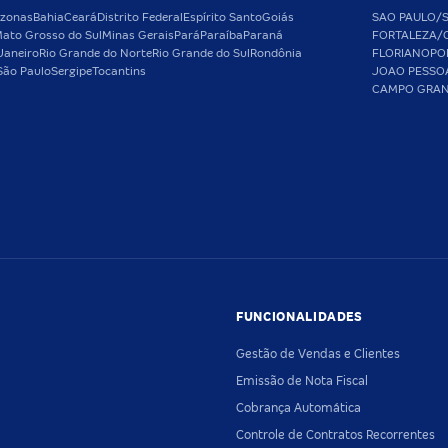
zonas
Bahia
Ceará
Distrito Federal
Espírito Santo
Goiás
SAO PAULO/
ato Grosso do Sul
Minas Gerais
Pará
Paraíba
Paraná
FORTALEZA/
Janeiro
Rio Grande do Norte
Rio Grande do Sul
Rondônia
FLORIANOPO
São Paulo
Sergipe
Tocantins
JOAO PESSO
CAMPO GRA
FUNCIONALIDADES
Gestão de Vendas e Clientes
Emissão de Nota Fiscal
Cobrança Automática
Controle de Contratos Recorrentes