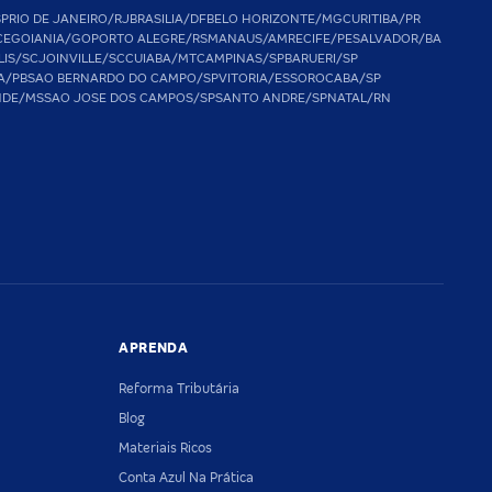
SP
RIO DE JANEIRO/RJ
BRASILIA/DF
BELO HORIZONTE/MG
CURITIBA/PR
CE
GOIANIA/GO
PORTO ALEGRE/RS
MANAUS/AM
RECIFE/PE
SALVADOR/BA
LIS/SC
JOINVILLE/SC
CUIABA/MT
CAMPINAS/SP
BARUERI/SP
A/PB
SAO BERNARDO DO CAMPO/SP
VITORIA/ES
SOROCABA/SP
NDE/MS
SAO JOSE DOS CAMPOS/SP
SANTO ANDRE/SP
NATAL/RN
APRENDA
Reforma Tributária
Blog
Materiais Ricos
Conta Azul Na Prática