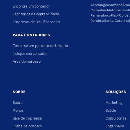
Acre
Alagoas
Amapá
Ama
Encontre um contador
Maranhão
Mato Grosso
M
Escritórios de contabilidade
Pernambuco
Piauí
Rio de 
Roraima
Santa Catarina
Empresas de BPO financeiro
PARA CONTADORES
Torne-se um parceiro certificado
Indique seu contador
Área do parceiro
SOBRE
SOLUÇÕES
Sobre
Marketing
Planos
Saúde
Sala de imprensa
Consultorias
Trabalhe conosco
Engenharia