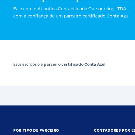
Fale com o Atlantica Contabilidade Outsourcing LTDA —
com a confiança de um parceiro certificado Conta Azul.
Este escritório é
parceiro certificado Conta Azul
.
POR TIPO DE PARCEIRO
CONTADORES POR E