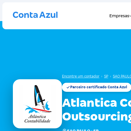
Encontre um contador
›
SP
›
SAO PAUL
Parceiro certificado Conta Azul
Atlantica C
Outsourcin
SAO PAULO · SP