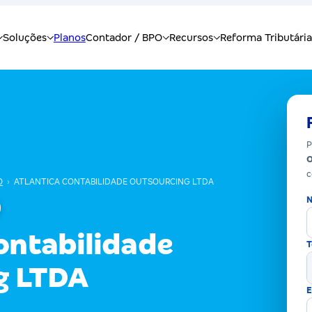
P
c
O
›
ATLANTICA CONTABILIDADE OUTSOURCING LTDA
N
ontabilidade
T
g LTDA
E