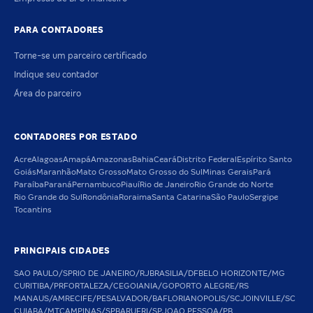
PARA CONTADORES
Torne-se um parceiro certificado
Indique seu contador
Área do parceiro
CONTADORES POR ESTADO
Acre
Alagoas
Amapá
Amazonas
Bahia
Ceará
Distrito Federal
Espírito Santo
Goiás
Maranhão
Mato Grosso
Mato Grosso do Sul
Minas Gerais
Pará
Paraíba
Paraná
Pernambuco
Piauí
Rio de Janeiro
Rio Grande do Norte
Rio Grande do Sul
Rondônia
Roraima
Santa Catarina
São Paulo
Sergipe
Tocantins
PRINCIPAIS CIDADES
SAO PAULO/SP
RIO DE JANEIRO/RJ
BRASILIA/DF
BELO HORIZONTE/MG
CURITIBA/PR
FORTALEZA/CE
GOIANIA/GO
PORTO ALEGRE/RS
MANAUS/AM
RECIFE/PE
SALVADOR/BA
FLORIANOPOLIS/SC
JOINVILLE/SC
CUIABA/MT
CAMPINAS/SP
BARUERI/SP
JOAO PESSOA/PB