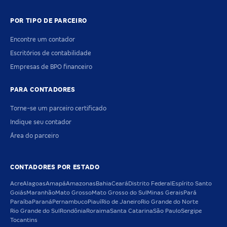
POR TIPO DE PARCEIRO
Encontre um contador
Escritórios de contabilidade
Empresas de BPO financeiro
PARA CONTADORES
Torne-se um parceiro certificado
Indique seu contador
Área do parceiro
CONTADORES POR ESTADO
Acre
Alagoas
Amapá
Amazonas
Bahia
Ceará
Distrito Federal
Espírito Santo
Goiás
Maranhão
Mato Grosso
Mato Grosso do Sul
Minas Gerais
Pará
Paraíba
Paraná
Pernambuco
Piauí
Rio de Janeiro
Rio Grande do Norte
Rio Grande do Sul
Rondônia
Roraima
Santa Catarina
São Paulo
Sergipe
Tocantins