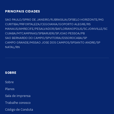
PRINCIPAIS CIDADES
SAO PAULO/SP
RIO DE JANEIRO/RJ
BRASILIA/DF
BELO HORIZONTE/MG
CURITIBA/PR
FORTALEZA/CE
GOIANIA/GO
PORTO ALEGRE/RS
MANAUS/AM
RECIFE/PE
SALVADOR/BA
FLORIANOPOLIS/SC
JOINVILLE/SC
CUIABA/MT
CAMPINAS/SP
BARUERI/SP
JOAO PESSOA/PB
SAO BERNARDO DO CAMPO/SP
VITORIA/ES
SOROCABA/SP
CAMPO GRANDE/MS
SAO JOSE DOS CAMPOS/SP
SANTO ANDRE/SP
NATAL/RN
SOBRE
Sobre
Planos
Sala de imprensa
Trabalhe conosco
Código de Conduta