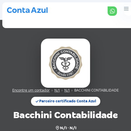
Encontre um contador
›
N/I
›
N/I
›
BACCHINI CONTABILIDADE
Parceiro certificado Conta Azul
Bacchini Contabilidade
N/I · N/I