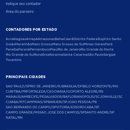
Indique seu contador
Área do parceiro
CONTADORES POR ESTADO
Acre
Alagoas
Amapá
Amazonas
Bahia
Ceará
Distrito Federal
Espírito Santo
Goiás
Maranhão
Mato Grosso
Mato Grosso do Sul
Minas Gerais
Pará
Paraíba
Paraná
Pernambuco
Piauí
Rio de Janeiro
Rio Grande do Norte
Rio Grande do Sul
Rondônia
Roraima
Santa Catarina
São Paulo
Sergipe
Tocantins
PRINCIPAIS CIDADES
SAO PAULO/SP
RIO DE JANEIRO/RJ
BRASILIA/DF
BELO HORIZONTE/MG
CURITIBA/PR
FORTALEZA/CE
GOIANIA/GO
PORTO ALEGRE/RS
MANAUS/AM
RECIFE/PE
SALVADOR/BA
FLORIANOPOLIS/SC
JOINVILLE/SC
CUIABA/MT
CAMPINAS/SP
BARUERI/SP
JOAO PESSOA/PB
SAO BERNARDO DO CAMPO/SP
VITORIA/ES
SOROCABA/SP
CAMPO GRANDE/MS
SAO JOSE DOS CAMPOS/SP
SANTO ANDRE/SP
NATAL/RN