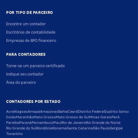
POR TIPO DE PARCEIRO
Encontre um contador
Escritórios de contabilidade
Empresas de BPO financeiro
PARA CONTADORES
Torne-se um parceiro certificado
Indique seu contador
Área do parceiro
CONTADORES POR ESTADO
Acre
Alagoas
Amapá
Amazonas
Bahia
Ceará
Distrito Federal
Espírito Santo
Goiás
Maranhão
Mato Grosso
Mato Grosso do Sul
Minas Gerais
Pará
Paraíba
Paraná
Pernambuco
Piauí
Rio de Janeiro
Rio Grande do Norte
Rio Grande do Sul
Rondônia
Roraima
Santa Catarina
São Paulo
Sergipe
Tocantins