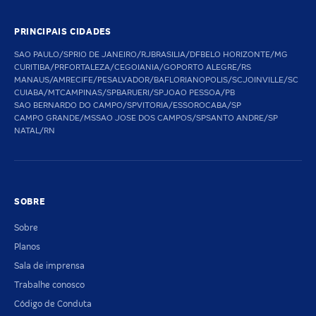
PRINCIPAIS CIDADES
SAO PAULO/SP
RIO DE JANEIRO/RJ
BRASILIA/DF
BELO HORIZONTE/MG
CURITIBA/PR
FORTALEZA/CE
GOIANIA/GO
PORTO ALEGRE/RS
MANAUS/AM
RECIFE/PE
SALVADOR/BA
FLORIANOPOLIS/SC
JOINVILLE/SC
CUIABA/MT
CAMPINAS/SP
BARUERI/SP
JOAO PESSOA/PB
SAO BERNARDO DO CAMPO/SP
VITORIA/ES
SOROCABA/SP
CAMPO GRANDE/MS
SAO JOSE DOS CAMPOS/SP
SANTO ANDRE/SP
NATAL/RN
SOBRE
Sobre
Planos
Sala de imprensa
Trabalhe conosco
Código de Conduta