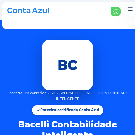
BC
Encontre um contador
›
SP
›
SAO PAULO
›
BACELLI CONTABILIDADE
INTELIGENTE
Parceiro certificado Conta Azul
Bacelli Contabilidade