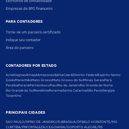
Escritórios de contabilidade
Empresas de BPO financeiro
PARA CONTADORES
Torne-se um parceiro certificado
Indique seu contador
Área do parceiro
CONTADORES POR ESTADO
Acre
Alagoas
Amapá
Amazonas
Bahia
Ceará
Distrito Federal
Espírito Santo
Goiás
Maranhão
Mato Grosso
Mato Grosso do Sul
Minas Gerais
Pará
Paraíba
Paraná
Pernambuco
Piauí
Rio de Janeiro
Rio Grande do Norte
Rio Grande do Sul
Rondônia
Roraima
Santa Catarina
São Paulo
Sergipe
Tocantins
PRINCIPAIS CIDADES
SAO PAULO/SP
RIO DE JANEIRO/RJ
BRASILIA/DF
BELO HORIZONTE/MG
CURITIBA/PR
FORTALEZA/CE
GOIANIA/GO
PORTO ALEGRE/RS