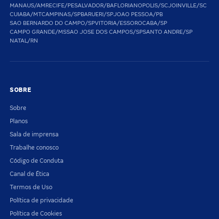
MANAUS/AM
RECIFE/PE
SALVADOR/BA
FLORIANOPOLIS/SC
JOINVILLE/SC
CUIABA/MT
CAMPINAS/SP
BARUERI/SP
JOAO PESSOA/PB
SAO BERNARDO DO CAMPO/SP
VITORIA/ES
SOROCABA/SP
CAMPO GRANDE/MS
SAO JOSE DOS CAMPOS/SP
SANTO ANDRE/SP
NATAL/RN
SOBRE
Sobre
Planos
Sala de imprensa
Trabalhe conosco
Código de Conduta
Canal de Ética
Termos de Uso
Política de privacidade
Política de Cookies