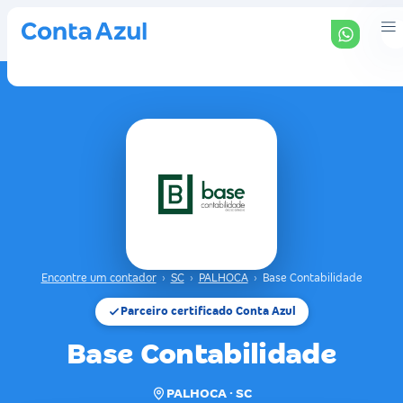
Encontre um contador
›
SC
›
PALHOCA
›
Base Contabilidade
Parceiro certificado Conta Azul
Base Contabilidade
PALHOCA · SC