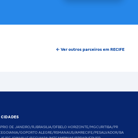
← Ver outros parceiros em RECIFE
S CIDADES
SP
RIO DE JANEIRO/RJ
BRASILIA/DF
BELO HORIZONTE/MG
CURITIBA/PR
CE
GOIANIA/GO
PORTO ALEGRE/RS
MANAUS/AM
RECIFE/PE
SALVADOR/BA