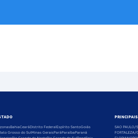
STADO
PRINCIPAI
zonas
Bahia
Ceará
Distrito Federal
Espírito Santo
Goiás
SAO PAULO/
ato Grosso do Sul
Minas Gerais
Pará
Paraíba
Paraná
FORTALEZA/