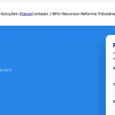
P
R
N
B FISCO
T
E