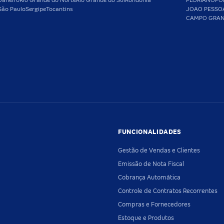
Janeiro
Rio Grande do Norte
Rio Grande do Sul
Rondônia
FLORIANOPO
São Paulo
Sergipe
Tocantins
JOAO PESSO
CAMPO GRA
FUNCIONALIDADES
Gestão de Vendas e Clientes
Emissão de Nota Fiscal
Cobrança Automática
Controle de Contratos Recorrentes
Compras e Fornecedores
Estoque e Produtos