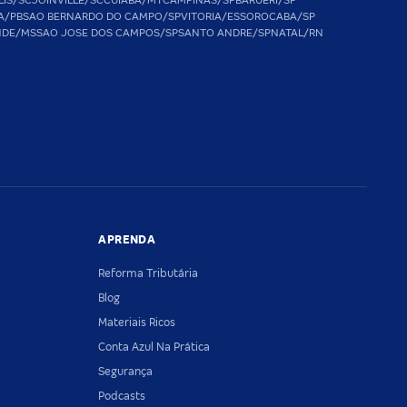
LIS/SC
JOINVILLE/SC
CUIABA/MT
CAMPINAS/SP
BARUERI/SP
A/PB
SAO BERNARDO DO CAMPO/SP
VITORIA/ES
SOROCABA/SP
NDE/MS
SAO JOSE DOS CAMPOS/SP
SANTO ANDRE/SP
NATAL/RN
APRENDA
Reforma Tributária
Blog
Materiais Ricos
Conta Azul Na Prática
Segurança
Podcasts