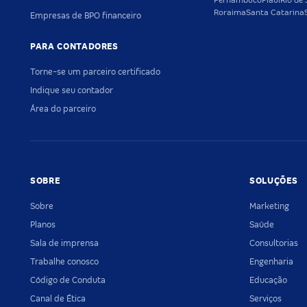
Pernambuco
Piauí
Rio de 
Roraima
Santa Catarina
Empresas de BPO financeiro
PARA CONTADORES
Torne-se um parceiro certificado
Indique seu contador
Área do parceiro
SOBRE
SOLUÇÕES
Sobre
Marketing
Planos
Saúde
Sala de imprensa
Consultorias
Trabalhe conosco
Engenharia
Código de Conduta
Educação
Canal de Ética
Serviços