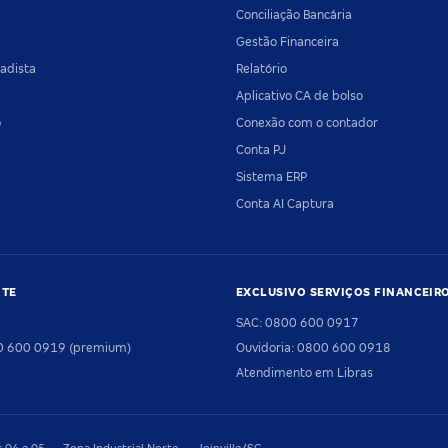
Conciliação Bancária
Gestão Financeira
adista
Relatório
Aplicativo CA de bolso
o
Conexão com o contador
Conta PJ
Sistema ERP
Conta AI Captura
NTE
EXCLUSIVO SERVIÇOS FINANCEIR
SAC: 0800 600 0917
00 600 0919 (premium)
Ouvidoria: 0800 600 0918
Atendimento em Libras
04 e 05 — Zona Industrial Norte — Joinville/SC