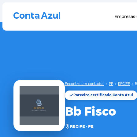
Encontre um contador
›
PE
›
RECIFE
›
B
Parceiro certificado Conta Azul
Bb Fisco
RECIFE · PE