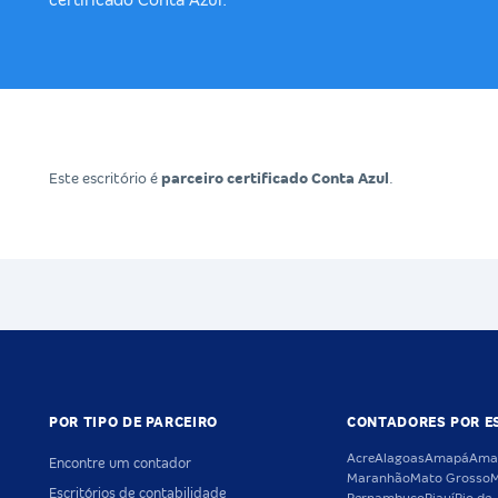
certificado Conta Azul.
Este escritório é
parceiro certificado Conta Azul
.
POR TIPO DE PARCEIRO
CONTADORES POR E
Acre
Alagoas
Amapá
Ama
Encontre um contador
Maranhão
Mato Grosso
M
Escritórios de contabilidade