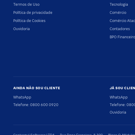
Termos de Uso
Tecnologia
Política de privacidade
Comércio
Política de Cookies
Comércio Atac
Ouvidoria
Contadores
BPO Financeir
AINDA NÃO SOU CLIENTE
JÁ SOU CLIE
WhatsApp
WhatsApp
Telefone: 0800 600 0920
Telefone: 08
Ouvidoria
Contaazul Software LTDA — Rua Dona Francisca, 8.300 — Bloco O, Módulos 