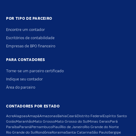
POR TIPO DE PARCEIRO
Encontre um contador
Escritórios de contabilidade
Empresas de BPO financeiro
PARA CONTADORES
Torne-se um parceiro certificado
Indique seu contador
Área do parceiro
CONTADORES POR ESTADO
Acre
Alagoas
Amapá
Amazonas
Bahia
Ceará
Distrito Federal
Espírito Santo
Goiás
Maranhão
Mato Grosso
Mato Grosso do Sul
Minas Gerais
Pará
Paraíba
Paraná
Pernambuco
Piauí
Rio de Janeiro
Rio Grande do Norte
Rio Grande do Sul
Rondônia
Roraima
Santa Catarina
São Paulo
Sergipe