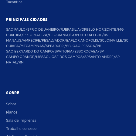
Tocantins
PRINCIPAIS CIDADES
SAO PAULO/SP
RIO DE JANEIRO/RJ
BRASILIA/DF
BELO HORIZONTE/MG
CURITIBA/PR
FORTALEZA/CE
GOIANIA/GO
PORTO ALEGRE/RS
MANAUS/AM
RECIFE/PE
SALVADOR/BA
FLORIANOPOLIS/SC
JOINVILLE/SC
CUIABA/MT
CAMPINAS/SP
BARUERI/SP
JOAO PESSOA/PB
SAO BERNARDO DO CAMPO/SP
VITORIA/ES
SOROCABA/SP
CAMPO GRANDE/MS
SAO JOSE DOS CAMPOS/SP
SANTO ANDRE/SP
NATAL/RN
SOBRE
Sobre
Planos
Sala de imprensa
Trabalhe conosco