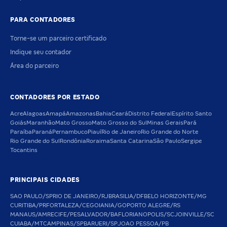
PARA CONTADORES
Torne-se um parceiro certificado
Indique seu contador
Área do parceiro
CONTADORES POR ESTADO
Acre
Alagoas
Amapá
Amazonas
Bahia
Ceará
Distrito Federal
Espírito Santo
Goiás
Maranhão
Mato Grosso
Mato Grosso do Sul
Minas Gerais
Pará
Paraíba
Paraná
Pernambuco
Piauí
Rio de Janeiro
Rio Grande do Norte
Rio Grande do Sul
Rondônia
Roraima
Santa Catarina
São Paulo
Sergipe
Tocantins
PRINCIPAIS CIDADES
SAO PAULO/SP
RIO DE JANEIRO/RJ
BRASILIA/DF
BELO HORIZONTE/MG
CURITIBA/PR
FORTALEZA/CE
GOIANIA/GO
PORTO ALEGRE/RS
MANAUS/AM
RECIFE/PE
SALVADOR/BA
FLORIANOPOLIS/SC
JOINVILLE/SC
CUIABA/MT
CAMPINAS/SP
BARUERI/SP
JOAO PESSOA/PB