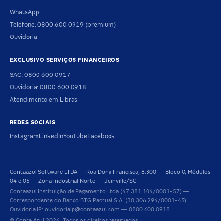
WhatsApp
Telefone: 0800 600 0919 (premium)
Ouvidoria
EXCLUSIVO SERVIÇOS FINANCEIROS
SAC: 0800 600 0917
Ouvidoria: 0800 600 0918
Atendimento em Libras
REDES SOCIAIS
Instagram
LinkedIn
YouTube
Facebook
Contaazul Software LTDA — Rua Dona Francisca, 8.300 — Bloco O, Módulos
04 e 05 — Zona Industrial Norte — Joinville/SC
Contaazul Instituição de Pagamento Ltda (47.381.104/0001-57) —
Correspondente do Banco BTG Pactual S.A. (30.306.294/0001-45).
Ouvidoria IP: ouvidoriaip@contaazul.com — 0800 600 0918.
© Conta Azul 2026. Todos os direitos reservados.