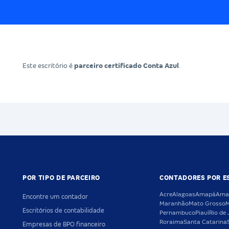
Este escritório é
parceiro certificado Conta Azul
.
POR TIPO DE PARCEIRO
CONTADORES POR E
Acre
Alagoas
Amapá
Ama
Encontre um contador
Maranhão
Mato Grosso
M
Escritórios de contabilidade
Pernambuco
Piauí
Rio de 
Roraima
Santa Catarina
Empresas de BPO financeiro