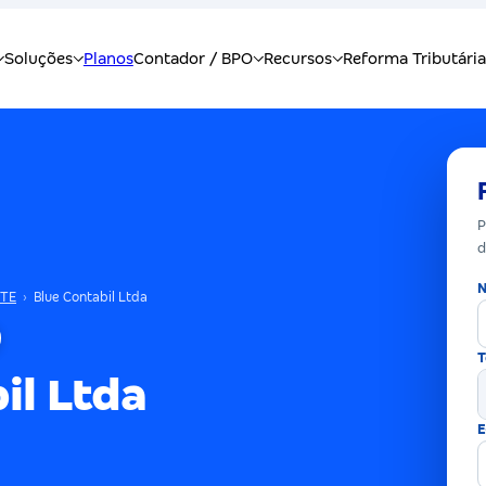
P
d
N
NTE
›
Blue Contabil Ltda
T
il Ltda
E