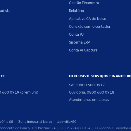
Gestão Financeira
adista
Relatório
Aplicativo CA de bolso
o
Conexão com o contador
Conta PJ
Sistema ERP
Conta AI Captura
NTE
EXCLUSIVO SERVIÇOS FINANCEIR
SAC: 0800 600 0917
00 600 0919 (premium)
Ouvidoria: 0800 600 0918
Atendimento em Libras
04 e 05 — Zona Industrial Norte — Joinville/SC
pondente do Banco BTG Pactual S.A. (30.306.294/0001-45). Ouvidoria IP: ouvido