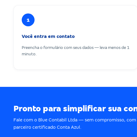
1
Você entra em contato
Preencha o formulário com seus dados — leva menos de 1
minuto.
Pronto para simplificar sua co
Fale com o Blue Contabil Ltda — sem compromisso, com
parceiro certificado Conta Azul.