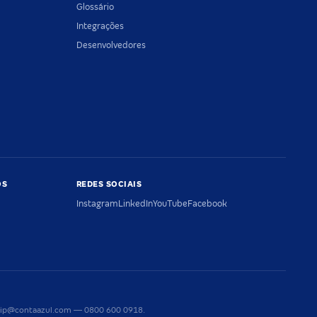
Glossário
Integrações
Desenvolvedores
OS
REDES SOCIAIS
Instagram
LinkedIn
YouTube
Facebook
riaip@contaazul.com — 0800 600 0918.