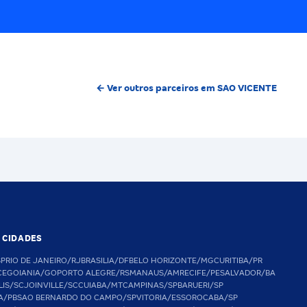
← Ver outros parceiros em SAO VICENTE
S CIDADES
SP
RIO DE JANEIRO/RJ
BRASILIA/DF
BELO HORIZONTE/MG
CURITIBA/PR
CE
GOIANIA/GO
PORTO ALEGRE/RS
MANAUS/AM
RECIFE/PE
SALVADOR/BA
LIS/SC
JOINVILLE/SC
CUIABA/MT
CAMPINAS/SP
BARUERI/SP
A/PB
SAO BERNARDO DO CAMPO/SP
VITORIA/ES
SOROCABA/SP