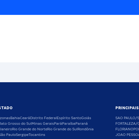
STADO
PRINCIPAI
zonas
Bahia
Ceará
Distrito Federal
Espírito Santo
Goiás
SAO PAULO/
ato Grosso do Sul
Minas Gerais
Pará
Paraíba
Paraná
FORTALEZA/
Janeiro
Rio Grande do Norte
Rio Grande do Sul
Rondônia
FLORIANOPO
São Paulo
Sergipe
Tocantins
JOAO PESSO