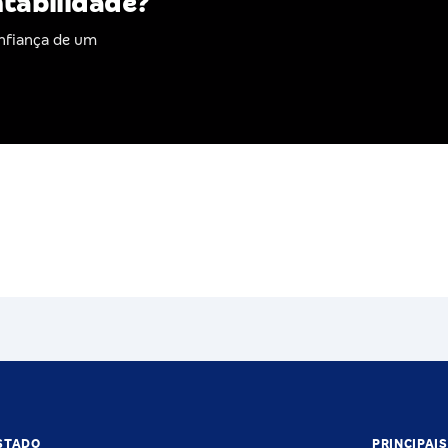
ntabilidade?
nfiança de um
STADO
PRINCIPAI