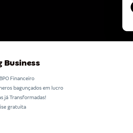
 Business
BPO Financeiro
eros bagunçados em lucro
 já Transformadas!
se gratuita