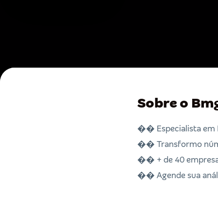
Sobre o Bmg
�� Especialista em 
�� Transformo núm
�� + de 40 empresas
�� Agende sua análi