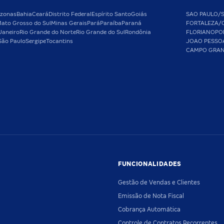
zonas
Bahia
Ceará
Distrito Federal
Espírito Santo
Goiás
SAO PAULO/
ato Grosso do Sul
Minas Gerais
Pará
Paraíba
Paraná
FORTALEZA/
Janeiro
Rio Grande do Norte
Rio Grande do Sul
Rondônia
FLORIANOPO
São Paulo
Sergipe
Tocantins
JOAO PESSO
CAMPO GRA
FUNCIONALIDADES
Gestão de Vendas e Clientes
Emissão de Nota Fiscal
Cobrança Automática
Controle de Contratos Recorrentes