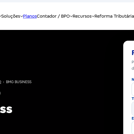
P
d
N
O
›
BMG BUSINESS
T
ss
E