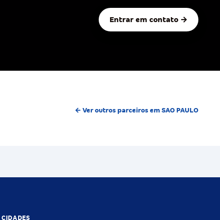
Entrar em contato →
← Ver outros parceiros em SAO PAULO
S CIDADES