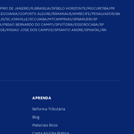
SP
RIO DE JANEIRO/RJ
BRASILIA/DF
BELO HORIZONTE/MG
CURITIBA/PR
CE
GOIANIA/GO
PORTO ALEGRE/RS
MANAUS/AM
RECIFE/PE
SALVADOR/BA
LIS/SC
JOINVILLE/SC
CUIABA/MT
CAMPINAS/SP
BARUERI/SP
A/PB
SAO BERNARDO DO CAMPO/SP
VITORIA/ES
SOROCABA/SP
NDE/MS
SAO JOSE DOS CAMPOS/SP
SANTO ANDRE/SP
NATAL/RN
APRENDA
Reforma Tributária
Blog
Materiais Ricos
Conta Azul Na Prática