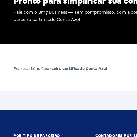
Pronto para simplificar sua co
Fale com o Bmg Business — sem compromisso, com a co
parceiro certificado Conta Azul.
Este escritório é
parceiro certificado Conta Azul
.
POR TIPO DE PARCEIRO
CONTADORES POR E