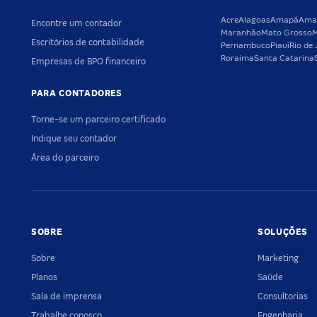
Acre
Alagoas
Amapá
Ama
Encontre um contador
Maranhão
Mato Grosso
M
Escritórios de contabilidade
Pernambuco
Piauí
Rio de 
Roraima
Santa Catarina
Empresas de BPO financeiro
PARA CONTADORES
Torne-se um parceiro certificado
Indique seu contador
Área do parceiro
SOBRE
SOLUÇÕES
Sobre
Marketing
Planos
Saúde
Sala de imprensa
Consultorias
Trabalhe conosco
Engenharia