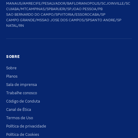
MANAUS/AM
RECIFE/PE
SALVADOR/BA
FLORIANOPOLIS/SC
JOINVILLE/SC
CUIABA/MT
CAMPINAS/SP
BARUERI/SP
JOAO PESSOA/PB
SAO BERNARDO DO CAMPO/SP
VITORIA/ES
SOROCABA/SP
CAMPO GRANDE/MS
SAO JOSE DOS CAMPOS/SP
SANTO ANDRE/SP
NATAL/RN
SOBRE
Sobre
Planos
Sala de imprensa
Trabalhe conosco
Código de Conduta
Canal de Ética
Termos de Uso
Política de privacidade
Política de Cookies