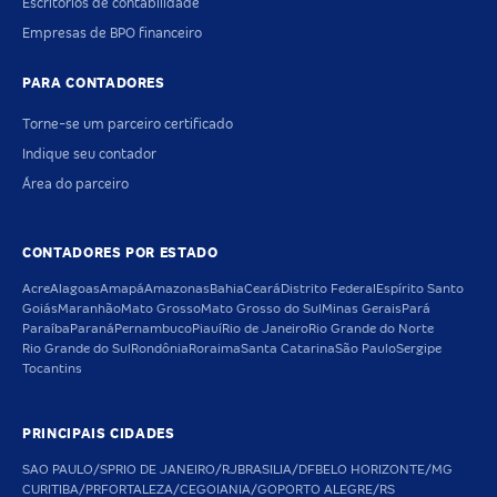
Escritórios de contabilidade
Empresas de BPO financeiro
PARA CONTADORES
Torne-se um parceiro certificado
Indique seu contador
Área do parceiro
CONTADORES POR ESTADO
Acre
Alagoas
Amapá
Amazonas
Bahia
Ceará
Distrito Federal
Espírito Santo
Goiás
Maranhão
Mato Grosso
Mato Grosso do Sul
Minas Gerais
Pará
Paraíba
Paraná
Pernambuco
Piauí
Rio de Janeiro
Rio Grande do Norte
Rio Grande do Sul
Rondônia
Roraima
Santa Catarina
São Paulo
Sergipe
Tocantins
PRINCIPAIS CIDADES
SAO PAULO/SP
RIO DE JANEIRO/RJ
BRASILIA/DF
BELO HORIZONTE/MG
CURITIBA/PR
FORTALEZA/CE
GOIANIA/GO
PORTO ALEGRE/RS