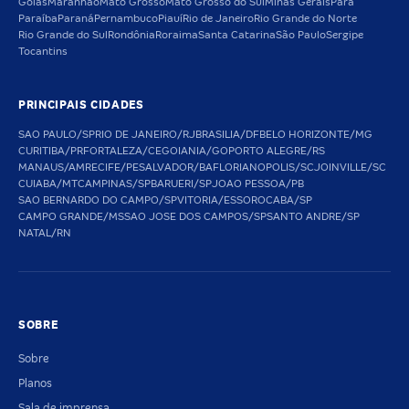
Goiás
Maranhão
Mato Grosso
Mato Grosso do Sul
Minas Gerais
Pará
Paraíba
Paraná
Pernambuco
Piauí
Rio de Janeiro
Rio Grande do Norte
Rio Grande do Sul
Rondônia
Roraima
Santa Catarina
São Paulo
Sergipe
Tocantins
PRINCIPAIS CIDADES
SAO PAULO/SP
RIO DE JANEIRO/RJ
BRASILIA/DF
BELO HORIZONTE/MG
CURITIBA/PR
FORTALEZA/CE
GOIANIA/GO
PORTO ALEGRE/RS
MANAUS/AM
RECIFE/PE
SALVADOR/BA
FLORIANOPOLIS/SC
JOINVILLE/SC
CUIABA/MT
CAMPINAS/SP
BARUERI/SP
JOAO PESSOA/PB
SAO BERNARDO DO CAMPO/SP
VITORIA/ES
SOROCABA/SP
CAMPO GRANDE/MS
SAO JOSE DOS CAMPOS/SP
SANTO ANDRE/SP
NATAL/RN
SOBRE
Sobre
Planos
Sala de imprensa