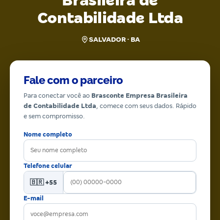
Brasileira de
Contabilidade Ltda
SALVADOR · BA
Fale com o parceiro
Para conectar você ao
Brasconte Empresa Brasileira
de Contabilidade Ltda
, comece com seus dados. Rápido
e sem compromisso.
Nome completo
Telefone celular
🇧🇷 +55
E-mail