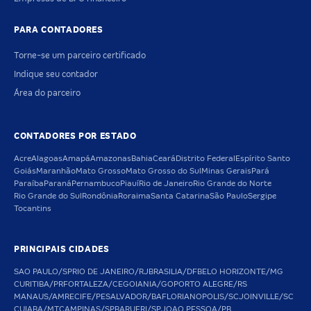
PARA CONTADORES
Torne-se um parceiro certificado
Indique seu contador
Área do parceiro
CONTADORES POR ESTADO
Acre
Alagoas
Amapá
Amazonas
Bahia
Ceará
Distrito Federal
Espírito Santo
Goiás
Maranhão
Mato Grosso
Mato Grosso do Sul
Minas Gerais
Pará
Paraíba
Paraná
Pernambuco
Piauí
Rio de Janeiro
Rio Grande do Norte
Rio Grande do Sul
Rondônia
Roraima
Santa Catarina
São Paulo
Sergipe
Tocantins
PRINCIPAIS CIDADES
SAO PAULO/SP
RIO DE JANEIRO/RJ
BRASILIA/DF
BELO HORIZONTE/MG
CURITIBA/PR
FORTALEZA/CE
GOIANIA/GO
PORTO ALEGRE/RS
MANAUS/AM
RECIFE/PE
SALVADOR/BA
FLORIANOPOLIS/SC
JOINVILLE/SC
CUIABA/MT
CAMPINAS/SP
BARUERI/SP
JOAO PESSOA/PB