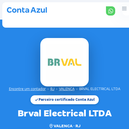
Encontre um contador
›
RJ
›
VALENCA
›
BRVAL ELECTRICAL LTDA
Parceiro certificado Conta Azul
Brval Electrical LTDA
VALENCA · RJ