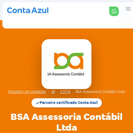
Encontre um contador
›
SP
›
COTIA
›
BSA Assessoria Contábil Ltda
Parceiro certificado Conta Azul
BSA Assessoria Contábil
Ltda