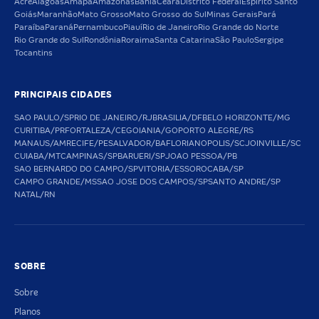
Acre
Alagoas
Amapá
Amazonas
Bahia
Ceará
Distrito Federal
Espírito Santo
Goiás
Maranhão
Mato Grosso
Mato Grosso do Sul
Minas Gerais
Pará
Paraíba
Paraná
Pernambuco
Piauí
Rio de Janeiro
Rio Grande do Norte
Rio Grande do Sul
Rondônia
Roraima
Santa Catarina
São Paulo
Sergipe
Tocantins
PRINCIPAIS CIDADES
SAO PAULO/SP
RIO DE JANEIRO/RJ
BRASILIA/DF
BELO HORIZONTE/MG
CURITIBA/PR
FORTALEZA/CE
GOIANIA/GO
PORTO ALEGRE/RS
MANAUS/AM
RECIFE/PE
SALVADOR/BA
FLORIANOPOLIS/SC
JOINVILLE/SC
CUIABA/MT
CAMPINAS/SP
BARUERI/SP
JOAO PESSOA/PB
SAO BERNARDO DO CAMPO/SP
VITORIA/ES
SOROCABA/SP
CAMPO GRANDE/MS
SAO JOSE DOS CAMPOS/SP
SANTO ANDRE/SP
NATAL/RN
SOBRE
Sobre
Planos