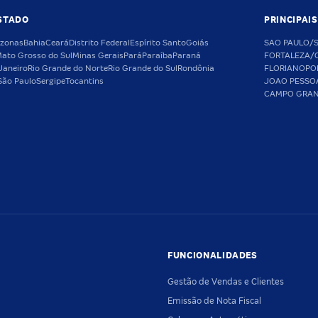
STADO
PRINCIPAI
zonas
Bahia
Ceará
Distrito Federal
Espírito Santo
Goiás
SAO PAULO/
ato Grosso do Sul
Minas Gerais
Pará
Paraíba
Paraná
FORTALEZA/
Janeiro
Rio Grande do Norte
Rio Grande do Sul
Rondônia
FLORIANOPO
São Paulo
Sergipe
Tocantins
JOAO PESSO
CAMPO GRA
FUNCIONALIDADES
Gestão de Vendas e Clientes
Emissão de Nota Fiscal