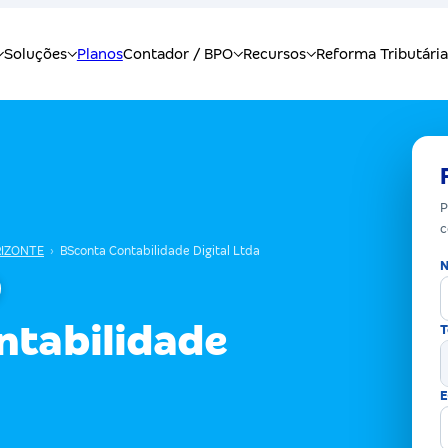
P
c
RIZONTE
›
BSconta Contabilidade Digital Ltda
N
ntabilidade
T
E