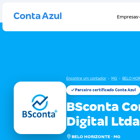
Encontre um contador
›
MG
›
BELO HO
Parceiro certificado Conta Azul
BSconta Co
Digital Ltda
BELO HORIZONTE · MG