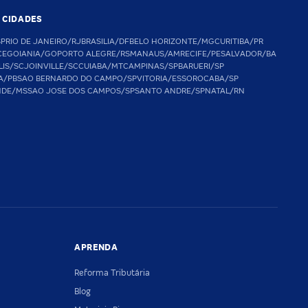
S CIDADES
SP
RIO DE JANEIRO/RJ
BRASILIA/DF
BELO HORIZONTE/MG
CURITIBA/PR
CE
GOIANIA/GO
PORTO ALEGRE/RS
MANAUS/AM
RECIFE/PE
SALVADOR/BA
LIS/SC
JOINVILLE/SC
CUIABA/MT
CAMPINAS/SP
BARUERI/SP
A/PB
SAO BERNARDO DO CAMPO/SP
VITORIA/ES
SOROCABA/SP
NDE/MS
SAO JOSE DOS CAMPOS/SP
SANTO ANDRE/SP
NATAL/RN
APRENDA
Reforma Tributária
Blog