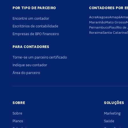
POR TIPO DE PARCEIRO
CONTADORES POR E
Acre
Alagoas
Amapá
Ama
Encontre um contador
Maranhão
Mato Grosso
M
Escritórios de contabilidade
Pernambuco
Piauí
Rio de 
Roraima
Santa Catarina
Empresas de BPO financeiro
PARA CONTADORES
Torne-se um parceiro certificado
Indique seu contador
Área do parceiro
SOBRE
SOLUÇÕES
Sobre
Marketing
Planos
Saúde