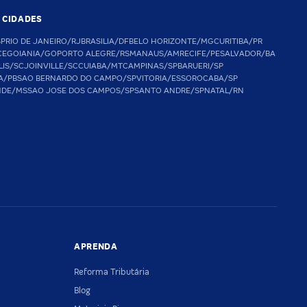
S CIDADES
SP
RIO DE JANEIRO/RJ
BRASILIA/DF
BELO HORIZONTE/MG
CURITIBA/PR
CE
GOIANIA/GO
PORTO ALEGRE/RS
MANAUS/AM
RECIFE/PE
SALVADOR/BA
LIS/SC
JOINVILLE/SC
CUIABA/MT
CAMPINAS/SP
BARUERI/SP
A/PB
SAO BERNARDO DO CAMPO/SP
VITORIA/ES
SOROCABA/SP
NDE/MS
SAO JOSE DOS CAMPOS/SP
SANTO ANDRE/SP
NATAL/RN
APRENDA
Reforma Tributária
Blog