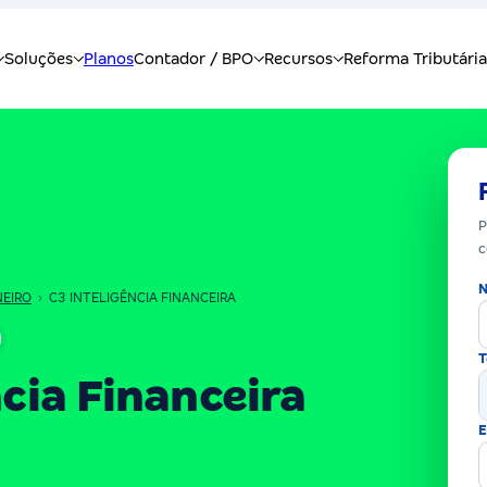
P
c
N
NEIRO
›
C3 INTELIGÊNCIA FINANCEIRA
T
ncia Financeira
E