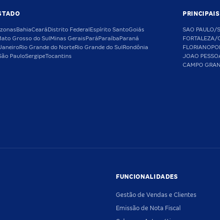
STADO
PRINCIPAI
zonas
Bahia
Ceará
Distrito Federal
Espírito Santo
Goiás
SAO PAULO/
ato Grosso do Sul
Minas Gerais
Pará
Paraíba
Paraná
FORTALEZA/
Janeiro
Rio Grande do Norte
Rio Grande do Sul
Rondônia
FLORIANOPO
São Paulo
Sergipe
Tocantins
JOAO PESSO
CAMPO GRA
FUNCIONALIDADES
Gestão de Vendas e Clientes
Emissão de Nota Fiscal