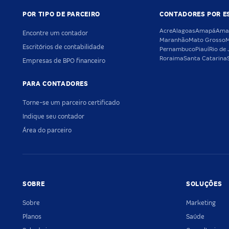
POR TIPO DE PARCEIRO
CONTADORES POR E
Acre
Alagoas
Amapá
Ama
Encontre um contador
Maranhão
Mato Grosso
M
Escritórios de contabilidade
Pernambuco
Piauí
Rio de 
Roraima
Santa Catarina
Empresas de BPO financeiro
PARA CONTADORES
Torne-se um parceiro certificado
Indique seu contador
Área do parceiro
SOBRE
SOLUÇÕES
Sobre
Marketing
Planos
Saúde