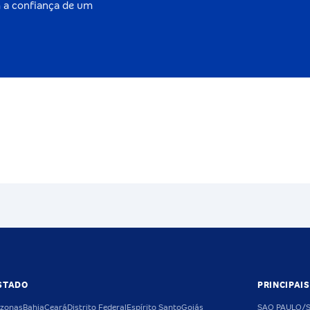
 a confiança de um
STADO
PRINCIPAI
zonas
Bahia
Ceará
Distrito Federal
Espírito Santo
Goiás
SAO PAULO/