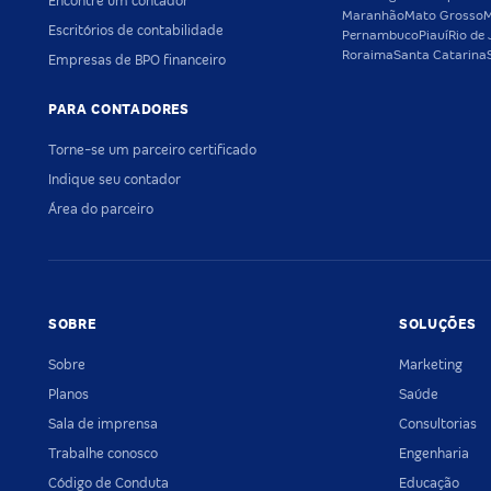
Encontre um contador
Maranhão
Mato Grosso
M
Escritórios de contabilidade
Pernambuco
Piauí
Rio de 
Roraima
Santa Catarina
Empresas de BPO financeiro
PARA CONTADORES
Torne-se um parceiro certificado
Indique seu contador
Área do parceiro
SOBRE
SOLUÇÕES
Sobre
Marketing
Planos
Saúde
Sala de imprensa
Consultorias
Trabalhe conosco
Engenharia
Código de Conduta
Educação