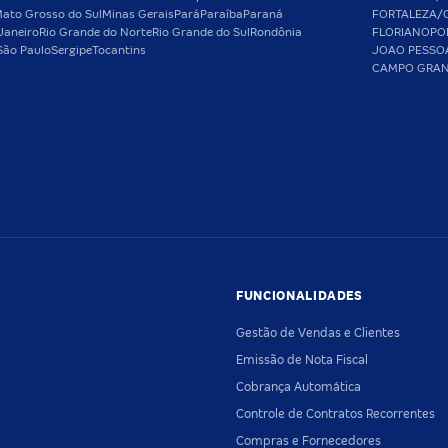
ato Grosso do Sul
Minas Gerais
Pará
Paraíba
Paraná
FORTALEZA/
Janeiro
Rio Grande do Norte
Rio Grande do Sul
Rondônia
FLORIANOPO
São Paulo
Sergipe
Tocantins
JOAO PESSO
CAMPO GRA
FUNCIONALIDADES
Gestão de Vendas e Clientes
Emissão de Nota Fiscal
Cobrança Automática
Controle de Contratos Recorrentes
Compras e Fornecedores