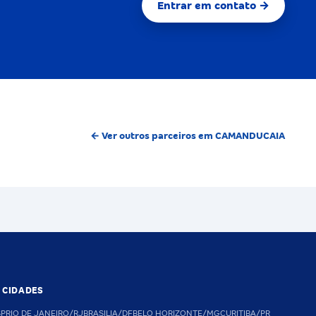
Entrar em contato →
← Ver outros parceiros em CAMANDUCAIA
S CIDADES
SP
RIO DE JANEIRO/RJ
BRASILIA/DF
BELO HORIZONTE/MG
CURITIBA/PR