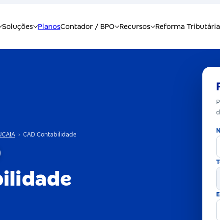
P
d
N
CAIA
›
CAD Contabilidade
T
ilidade
E