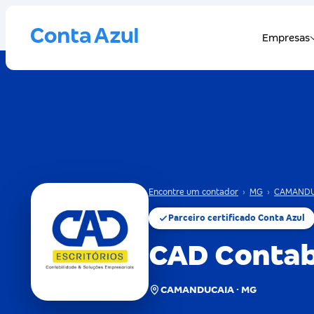
Encontre um contador
›
MG
›
CAMANDU
Parceiro certificado Conta Azul
CAD Contab
CAMANDUCAIA · MG