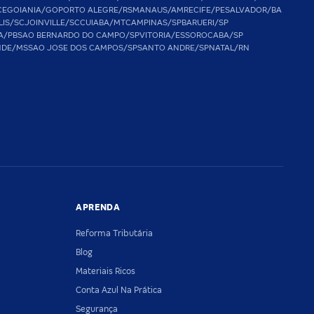
CE
GOIANIA/GO
PORTO ALEGRE/RS
MANAUS/AM
RECIFE/PE
SALVADOR/BA
LIS/SC
JOINVILLE/SC
CUIABA/MT
CAMPINAS/SP
BARUERI/SP
A/PB
SAO BERNARDO DO CAMPO/SP
VITORIA/ES
SOROCABA/SP
NDE/MS
SAO JOSE DOS CAMPOS/SP
SANTO ANDRE/SP
NATAL/RN
APRENDA
Reforma Tributária
Blog
Materiais Ricos
Conta Azul Na Prática
Segurança