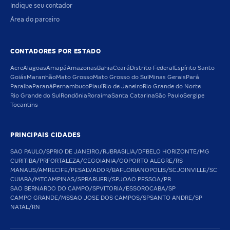
Indique seu contador
Área do parceiro
CONTADORES POR ESTADO
Acre
Alagoas
Amapá
Amazonas
Bahia
Ceará
Distrito Federal
Espírito Santo
Goiás
Maranhão
Mato Grosso
Mato Grosso do Sul
Minas Gerais
Pará
Paraíba
Paraná
Pernambuco
Piauí
Rio de Janeiro
Rio Grande do Norte
Rio Grande do Sul
Rondônia
Roraima
Santa Catarina
São Paulo
Sergipe
Tocantins
PRINCIPAIS CIDADES
SAO PAULO/SP
RIO DE JANEIRO/RJ
BRASILIA/DF
BELO HORIZONTE/MG
CURITIBA/PR
FORTALEZA/CE
GOIANIA/GO
PORTO ALEGRE/RS
MANAUS/AM
RECIFE/PE
SALVADOR/BA
FLORIANOPOLIS/SC
JOINVILLE/SC
CUIABA/MT
CAMPINAS/SP
BARUERI/SP
JOAO PESSOA/PB
SAO BERNARDO DO CAMPO/SP
VITORIA/ES
SOROCABA/SP
CAMPO GRANDE/MS
SAO JOSE DOS CAMPOS/SP
SANTO ANDRE/SP
NATAL/RN