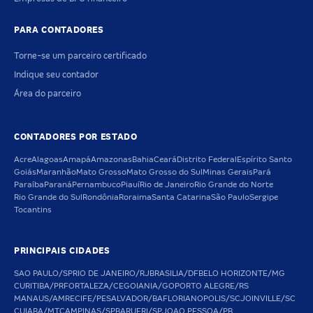
PARA CONTADORES
Torne-se um parceiro certificado
Indique seu contador
Área do parceiro
CONTADORES POR ESTADO
Acre
Alagoas
Amapá
Amazonas
Bahia
Ceará
Distrito Federal
Espírito Santo
Goiás
Maranhão
Mato Grosso
Mato Grosso do Sul
Minas Gerais
Pará
Paraíba
Paraná
Pernambuco
Piauí
Rio de Janeiro
Rio Grande do Norte
Rio Grande do Sul
Rondônia
Roraima
Santa Catarina
São Paulo
Sergipe
Tocantins
PRINCIPAIS CIDADES
SAO PAULO/SP
RIO DE JANEIRO/RJ
BRASILIA/DF
BELO HORIZONTE/MG
CURITIBA/PR
FORTALEZA/CE
GOIANIA/GO
PORTO ALEGRE/RS
MANAUS/AM
RECIFE/PE
SALVADOR/BA
FLORIANOPOLIS/SC
JOINVILLE/SC
CUIABA/MT
CAMPINAS/SP
BARUERI/SP
JOAO PESSOA/PB