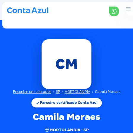
CM
Encontre um contador
›
SP
›
HORTOLANDIA
›
Camila Moraes
Parceiro certificado Conta Azul
Camila Moraes
HORTOLANDIA · SP