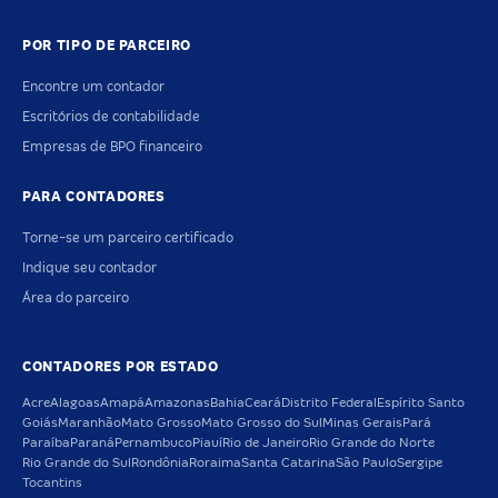
POR TIPO DE PARCEIRO
Encontre um contador
Escritórios de contabilidade
Empresas de BPO financeiro
PARA CONTADORES
Torne-se um parceiro certificado
Indique seu contador
Área do parceiro
CONTADORES POR ESTADO
Acre
Alagoas
Amapá
Amazonas
Bahia
Ceará
Distrito Federal
Espírito Santo
Goiás
Maranhão
Mato Grosso
Mato Grosso do Sul
Minas Gerais
Pará
Paraíba
Paraná
Pernambuco
Piauí
Rio de Janeiro
Rio Grande do Norte
Rio Grande do Sul
Rondônia
Roraima
Santa Catarina
São Paulo
Sergipe
Tocantins