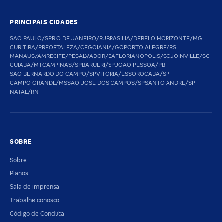
PRINCIPAIS CIDADES
SAO PAULO/SP
RIO DE JANEIRO/RJ
BRASILIA/DF
BELO HORIZONTE/MG
CURITIBA/PR
FORTALEZA/CE
GOIANIA/GO
PORTO ALEGRE/RS
MANAUS/AM
RECIFE/PE
SALVADOR/BA
FLORIANOPOLIS/SC
JOINVILLE/SC
CUIABA/MT
CAMPINAS/SP
BARUERI/SP
JOAO PESSOA/PB
SAO BERNARDO DO CAMPO/SP
VITORIA/ES
SOROCABA/SP
CAMPO GRANDE/MS
SAO JOSE DOS CAMPOS/SP
SANTO ANDRE/SP
NATAL/RN
SOBRE
Sobre
Planos
Sala de imprensa
Trabalhe conosco
Código de Conduta