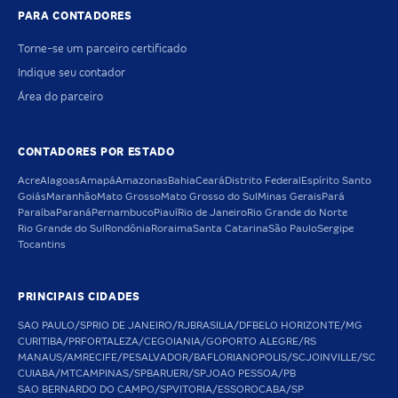
PARA CONTADORES
Torne-se um parceiro certificado
Indique seu contador
Área do parceiro
CONTADORES POR ESTADO
Acre
Alagoas
Amapá
Amazonas
Bahia
Ceará
Distrito Federal
Espírito Santo
Goiás
Maranhão
Mato Grosso
Mato Grosso do Sul
Minas Gerais
Pará
Paraíba
Paraná
Pernambuco
Piauí
Rio de Janeiro
Rio Grande do Norte
Rio Grande do Sul
Rondônia
Roraima
Santa Catarina
São Paulo
Sergipe
Tocantins
PRINCIPAIS CIDADES
SAO PAULO/SP
RIO DE JANEIRO/RJ
BRASILIA/DF
BELO HORIZONTE/MG
CURITIBA/PR
FORTALEZA/CE
GOIANIA/GO
PORTO ALEGRE/RS
MANAUS/AM
RECIFE/PE
SALVADOR/BA
FLORIANOPOLIS/SC
JOINVILLE/SC
CUIABA/MT
CAMPINAS/SP
BARUERI/SP
JOAO PESSOA/PB
SAO BERNARDO DO CAMPO/SP
VITORIA/ES
SOROCABA/SP