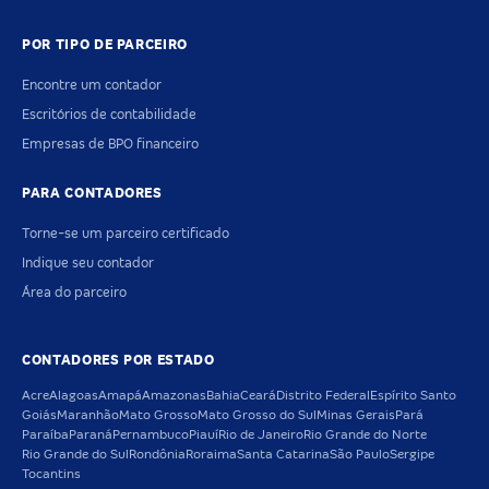
POR TIPO DE PARCEIRO
Encontre um contador
Escritórios de contabilidade
Empresas de BPO financeiro
PARA CONTADORES
Torne-se um parceiro certificado
Indique seu contador
Área do parceiro
CONTADORES POR ESTADO
Acre
Alagoas
Amapá
Amazonas
Bahia
Ceará
Distrito Federal
Espírito Santo
Goiás
Maranhão
Mato Grosso
Mato Grosso do Sul
Minas Gerais
Pará
Paraíba
Paraná
Pernambuco
Piauí
Rio de Janeiro
Rio Grande do Norte
Rio Grande do Sul
Rondônia
Roraima
Santa Catarina
São Paulo
Sergipe
Tocantins