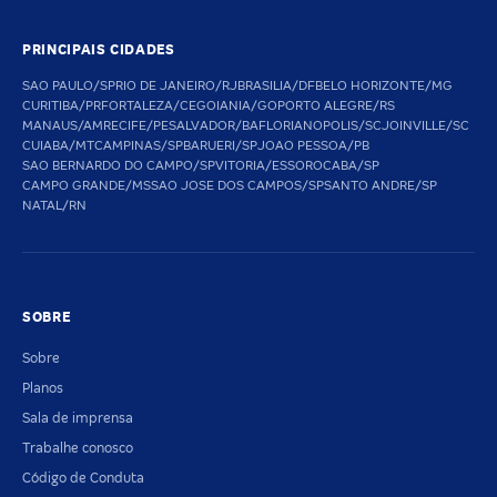
PRINCIPAIS CIDADES
SAO PAULO/SP
RIO DE JANEIRO/RJ
BRASILIA/DF
BELO HORIZONTE/MG
CURITIBA/PR
FORTALEZA/CE
GOIANIA/GO
PORTO ALEGRE/RS
MANAUS/AM
RECIFE/PE
SALVADOR/BA
FLORIANOPOLIS/SC
JOINVILLE/SC
CUIABA/MT
CAMPINAS/SP
BARUERI/SP
JOAO PESSOA/PB
SAO BERNARDO DO CAMPO/SP
VITORIA/ES
SOROCABA/SP
CAMPO GRANDE/MS
SAO JOSE DOS CAMPOS/SP
SANTO ANDRE/SP
NATAL/RN
SOBRE
Sobre
Planos
Sala de imprensa
Trabalhe conosco
Código de Conduta