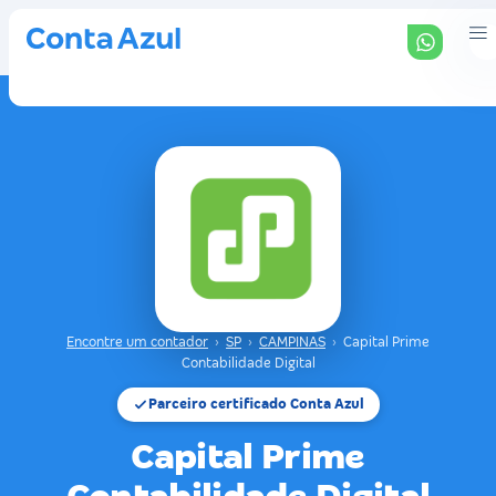
Encontre um contador
›
SP
›
CAMPINAS
›
Capital Prime
Contabilidade Digital
Parceiro certificado Conta Azul
Capital Prime