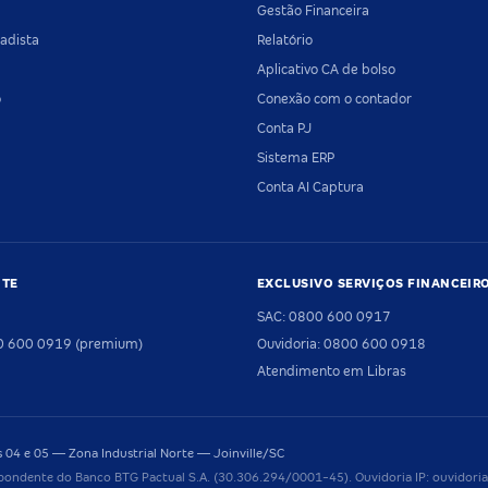
Gestão Financeira
adista
Relatório
Aplicativo CA de bolso
o
Conexão com o contador
Conta PJ
Sistema ERP
Conta AI Captura
NTE
EXCLUSIVO SERVIÇOS FINANCEIR
SAC: 0800 600 0917
00 600 0919 (premium)
Ouvidoria: 0800 600 0918
Atendimento em Libras
04 e 05 — Zona Industrial Norte — Joinville/SC
pondente do Banco BTG Pactual S.A. (30.306.294/0001-45). Ouvidoria IP: ouvido