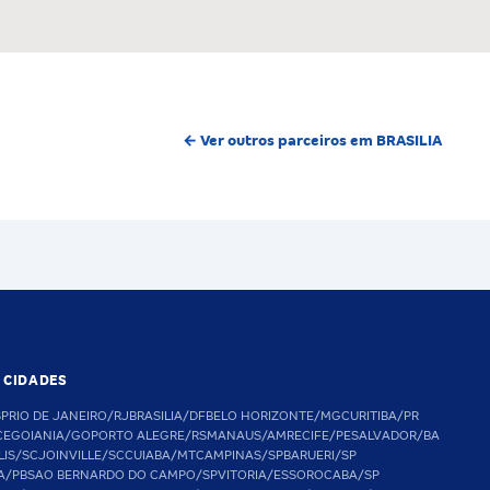
← Ver outros parceiros em BRASILIA
S CIDADES
SP
RIO DE JANEIRO/RJ
BRASILIA/DF
BELO HORIZONTE/MG
CURITIBA/PR
CE
GOIANIA/GO
PORTO ALEGRE/RS
MANAUS/AM
RECIFE/PE
SALVADOR/BA
LIS/SC
JOINVILLE/SC
CUIABA/MT
CAMPINAS/SP
BARUERI/SP
A/PB
SAO BERNARDO DO CAMPO/SP
VITORIA/ES
SOROCABA/SP