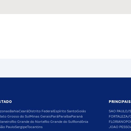
STADO
PRINCIPAI
zonas
Bahia
Ceará
Distrito Federal
Espírito Santo
Goiás
SAO PAULO/
ato Grosso do Sul
Minas Gerais
Pará
Paraíba
Paraná
FORTALEZA/
Janeiro
Rio Grande do Norte
Rio Grande do Sul
Rondônia
FLORIANOPO
São Paulo
Sergipe
Tocantins
JOAO PESSO