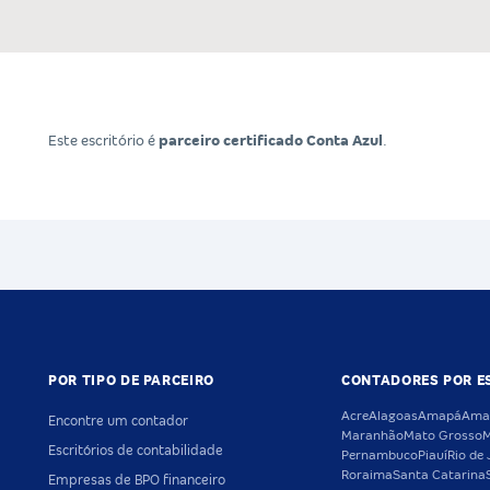
Este escritório é
parceiro certificado Conta Azul
.
POR TIPO DE PARCEIRO
CONTADORES POR E
Acre
Alagoas
Amapá
Ama
Encontre um contador
Maranhão
Mato Grosso
M
Escritórios de contabilidade
Pernambuco
Piauí
Rio de 
Roraima
Santa Catarina
Empresas de BPO financeiro