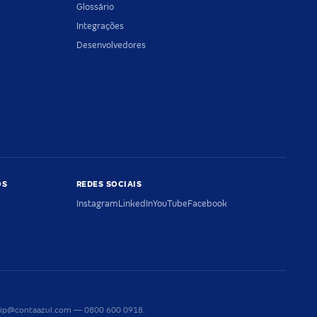
Glossário
Integrações
Desenvolvedores
OS
REDES SOCIAIS
Instagram
LinkedIn
YouTube
Facebook
riaip@contaazul.com — 0800 600 0918.