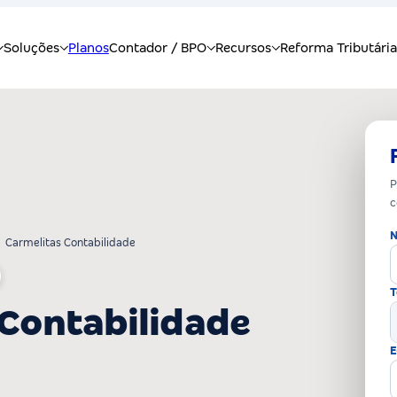
P
c
N
Carmelitas Contabilidade
T
 Contabilidade
E