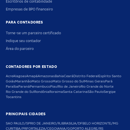
Escritórios de contabilidade
Empresas de BPO financeiro
PARA CONTADORES
Torne-se um parceiro certificado
Indique seu contador
Área do parceiro
CONTADORES POR ESTADO
Acre
Alagoas
Amapá
Amazonas
Bahia
Ceará
Distrito Federal
Espírito Santo
Goiás
Maranhão
Mato Grosso
Mato Grosso do Sul
Minas Gerais
Pará
Paraíba
Paraná
Pernambuco
Piauí
Rio de Janeiro
Rio Grande do Norte
Rio Grande do Sul
Rondônia
Roraima
Santa Catarina
São Paulo
Sergipe
Tocantins
PRINCIPAIS CIDADES
SAO PAULO/SP
RIO DE JANEIRO/RJ
BRASILIA/DF
BELO HORIZONTE/MG
CURITIBA/PR
FORTALEZA/CE
GOIANIA/GO
PORTO ALEGRE/RS