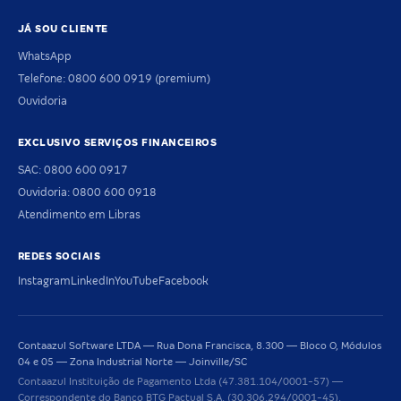
JÁ SOU CLIENTE
WhatsApp
Telefone: 0800 600 0919 (premium)
Ouvidoria
EXCLUSIVO SERVIÇOS FINANCEIROS
SAC: 0800 600 0917
Ouvidoria: 0800 600 0918
Atendimento em Libras
REDES SOCIAIS
Instagram
LinkedIn
YouTube
Facebook
Contaazul Software LTDA — Rua Dona Francisca, 8.300 — Bloco O, Módulos
04 e 05 — Zona Industrial Norte — Joinville/SC
Contaazul Instituição de Pagamento Ltda (47.381.104/0001-57) —
Correspondente do Banco BTG Pactual S.A. (30.306.294/0001-45).