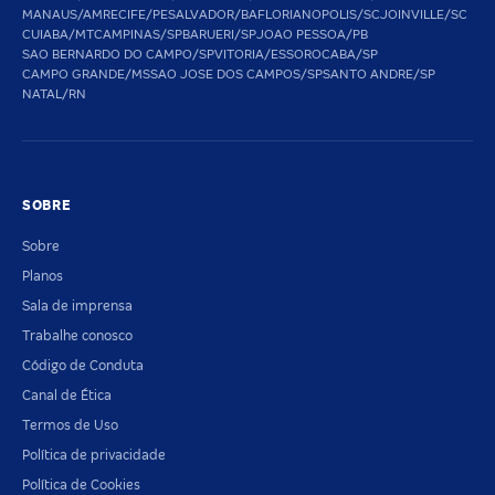
MANAUS/AM
RECIFE/PE
SALVADOR/BA
FLORIANOPOLIS/SC
JOINVILLE/SC
CUIABA/MT
CAMPINAS/SP
BARUERI/SP
JOAO PESSOA/PB
SAO BERNARDO DO CAMPO/SP
VITORIA/ES
SOROCABA/SP
CAMPO GRANDE/MS
SAO JOSE DOS CAMPOS/SP
SANTO ANDRE/SP
NATAL/RN
SOBRE
Sobre
Planos
Sala de imprensa
Trabalhe conosco
Código de Conduta
Canal de Ética
Termos de Uso
Política de privacidade
Política de Cookies