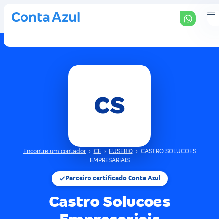
CS
Encontre um contador
›
CE
›
EUSEBIO
›
CASTRO SOLUCOES
EMPRESARIAIS
Parceiro certificado Conta Azul
Castro Solucoes