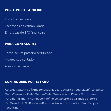
POR TIPO DE PARCEIRO
Encontre um contador
Escritórios de contabilidade
Empresas de BPO financeiro
PARA CONTADORES
Torne-se um parceiro certificado
Indique seu contador
Área do parceiro
CONTADORES POR ESTADO
Acre
Alagoas
Amapá
Amazonas
Bahia
Ceará
Distrito Federal
Espírito Santo
Goiás
Maranhão
Mato Grosso
Mato Grosso do Sul
Minas Gerais
Pará
Paraíba
Paraná
Pernambuco
Piauí
Rio de Janeiro
Rio Grande do Norte
Rio Grande do Sul
Rondônia
Roraima
Santa Catarina
São Paulo
Sergipe
Tocantins