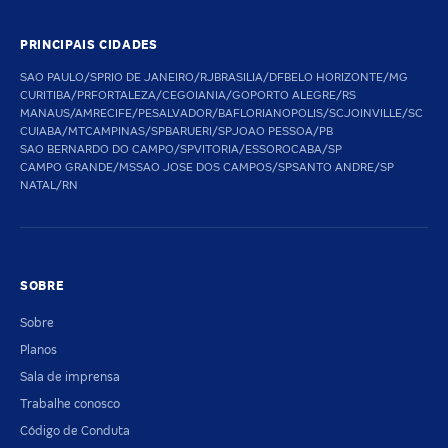
PRINCIPAIS CIDADES
SAO PAULO/SP
RIO DE JANEIRO/RJ
BRASILIA/DF
BELO HORIZONTE/MG
CURITIBA/PR
FORTALEZA/CE
GOIANIA/GO
PORTO ALEGRE/RS
MANAUS/AM
RECIFE/PE
SALVADOR/BA
FLORIANOPOLIS/SC
JOINVILLE/SC
CUIABA/MT
CAMPINAS/SP
BARUERI/SP
JOAO PESSOA/PB
SAO BERNARDO DO CAMPO/SP
VITORIA/ES
SOROCABA/SP
CAMPO GRANDE/MS
SAO JOSE DOS CAMPOS/SP
SANTO ANDRE/SP
NATAL/RN
SOBRE
Sobre
Planos
Sala de imprensa
Trabalhe conosco
Código de Conduta