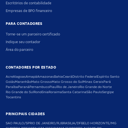
Escritórios de contabilidade
Empresas de BPO financeiro
PARA CONTADORES
Torne-se um parceiro certificado
Indique seu contador
Área do parceiro
CONTADORES POR ESTADO
Acre
Alagoas
Amapá
Amazonas
Bahia
Ceará
Distrito Federal
Espírito Santo
Goiás
Maranhão
Mato Grosso
Mato Grosso do Sul
Minas Gerais
Pará
Paraíba
Paraná
Pernambuco
Piauí
Rio de Janeiro
Rio Grande do Norte
Rio Grande do Sul
Rondônia
Roraima
Santa Catarina
São Paulo
Sergipe
Tocantins
PRINCIPAIS CIDADES
SAO PAULO/SP
RIO DE JANEIRO/RJ
BRASILIA/DF
BELO HORIZONTE/MG