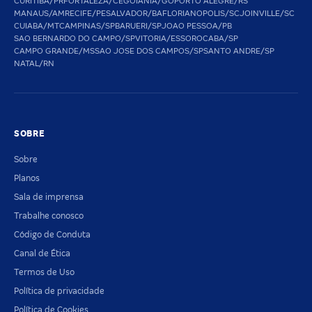
CURITIBA/PR
FORTALEZA/CE
GOIANIA/GO
PORTO ALEGRE/RS
MANAUS/AM
RECIFE/PE
SALVADOR/BA
FLORIANOPOLIS/SC
JOINVILLE/SC
CUIABA/MT
CAMPINAS/SP
BARUERI/SP
JOAO PESSOA/PB
SAO BERNARDO DO CAMPO/SP
VITORIA/ES
SOROCABA/SP
CAMPO GRANDE/MS
SAO JOSE DOS CAMPOS/SP
SANTO ANDRE/SP
NATAL/RN
SOBRE
Sobre
Planos
Sala de imprensa
Trabalhe conosco
Código de Conduta
Canal de Ética
Termos de Uso
Política de privacidade
Política de Cookies