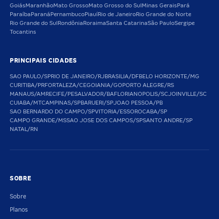
Goiás
Maranhão
Mato Grosso
Mato Grosso do Sul
Minas Gerais
Pará
Paraíba
Paraná
Pernambuco
Piauí
Rio de Janeiro
Rio Grande do Norte
Rio Grande do Sul
Rondônia
Roraima
Santa Catarina
São Paulo
Sergipe
Tocantins
PRINCIPAIS CIDADES
SAO PAULO/SP
RIO DE JANEIRO/RJ
BRASILIA/DF
BELO HORIZONTE/MG
CURITIBA/PR
FORTALEZA/CE
GOIANIA/GO
PORTO ALEGRE/RS
MANAUS/AM
RECIFE/PE
SALVADOR/BA
FLORIANOPOLIS/SC
JOINVILLE/SC
CUIABA/MT
CAMPINAS/SP
BARUERI/SP
JOAO PESSOA/PB
SAO BERNARDO DO CAMPO/SP
VITORIA/ES
SOROCABA/SP
CAMPO GRANDE/MS
SAO JOSE DOS CAMPOS/SP
SANTO ANDRE/SP
NATAL/RN
SOBRE
Sobre
Planos