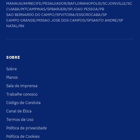
MANAUS/AM
RECIFE/PE
SALVADOR/BA
FLORIANOPOLIS/SC
JOINVILLE/SC
CUIABA/MT
CAMPINAS/SP
BARUERI/SP
JOAO PESSOA/PB
SAO BERNARDO DO CAMPO/SP
VITORIA/ES
SOROCABA/SP
CAMPO GRANDE/MS
SAO JOSE DOS CAMPOS/SP
SANTO ANDRE/SP
NATAL/RN
SOBRE
Sobre
Planos
Sala de imprensa
Trabalhe conosco
Código de Conduta
Canal de Ética
Termos de Uso
Política de privacidade
Política de Cookies