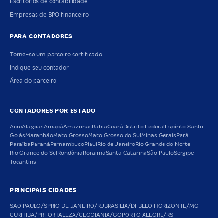
Escritórios de contabilidade
Empresas de BPO financeiro
PARA CONTADORES
Torne-se um parceiro certificado
Indique seu contador
Área do parceiro
CONTADORES POR ESTADO
Acre
Alagoas
Amapá
Amazonas
Bahia
Ceará
Distrito Federal
Espírito Santo
Goiás
Maranhão
Mato Grosso
Mato Grosso do Sul
Minas Gerais
Pará
Paraíba
Paraná
Pernambuco
Piauí
Rio de Janeiro
Rio Grande do Norte
Rio Grande do Sul
Rondônia
Roraima
Santa Catarina
São Paulo
Sergipe
Tocantins
PRINCIPAIS CIDADES
SAO PAULO/SP
RIO DE JANEIRO/RJ
BRASILIA/DF
BELO HORIZONTE/MG
CURITIBA/PR
FORTALEZA/CE
GOIANIA/GO
PORTO ALEGRE/RS