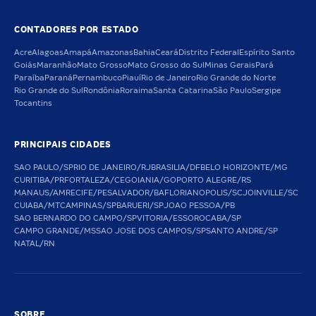
CONTADORES POR ESTADO
Acre
Alagoas
Amapá
Amazonas
Bahia
Ceará
Distrito Federal
Espírito Santo
Goiás
Maranhão
Mato Grosso
Mato Grosso do Sul
Minas Gerais
Pará
Paraíba
Paraná
Pernambuco
Piauí
Rio de Janeiro
Rio Grande do Norte
Rio Grande do Sul
Rondônia
Roraima
Santa Catarina
São Paulo
Sergipe
Tocantins
PRINCIPAIS CIDADES
SAO PAULO/SP
RIO DE JANEIRO/RJ
BRASILIA/DF
BELO HORIZONTE/MG
CURITIBA/PR
FORTALEZA/CE
GOIANIA/GO
PORTO ALEGRE/RS
MANAUS/AM
RECIFE/PE
SALVADOR/BA
FLORIANOPOLIS/SC
JOINVILLE/SC
CUIABA/MT
CAMPINAS/SP
BARUERI/SP
JOAO PESSOA/PB
SAO BERNARDO DO CAMPO/SP
VITORIA/ES
SOROCABA/SP
CAMPO GRANDE/MS
SAO JOSE DOS CAMPOS/SP
SANTO ANDRE/SP
NATAL/RN
SOBRE