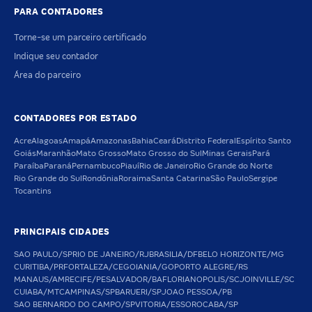
PARA CONTADORES
Torne-se um parceiro certificado
Indique seu contador
Área do parceiro
CONTADORES POR ESTADO
Acre
Alagoas
Amapá
Amazonas
Bahia
Ceará
Distrito Federal
Espírito Santo
Goiás
Maranhão
Mato Grosso
Mato Grosso do Sul
Minas Gerais
Pará
Paraíba
Paraná
Pernambuco
Piauí
Rio de Janeiro
Rio Grande do Norte
Rio Grande do Sul
Rondônia
Roraima
Santa Catarina
São Paulo
Sergipe
Tocantins
PRINCIPAIS CIDADES
SAO PAULO/SP
RIO DE JANEIRO/RJ
BRASILIA/DF
BELO HORIZONTE/MG
CURITIBA/PR
FORTALEZA/CE
GOIANIA/GO
PORTO ALEGRE/RS
MANAUS/AM
RECIFE/PE
SALVADOR/BA
FLORIANOPOLIS/SC
JOINVILLE/SC
CUIABA/MT
CAMPINAS/SP
BARUERI/SP
JOAO PESSOA/PB
SAO BERNARDO DO CAMPO/SP
VITORIA/ES
SOROCABA/SP