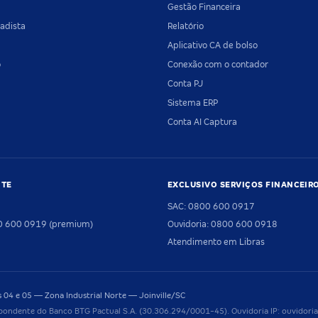
Gestão Financeira
adista
Relatório
Aplicativo CA de bolso
o
Conexão com o contador
Conta PJ
Sistema ERP
Conta AI Captura
NTE
EXCLUSIVO SERVIÇOS FINANCEIR
SAC: 0800 600 0917
00 600 0919 (premium)
Ouvidoria: 0800 600 0918
Atendimento em Libras
04 e 05 — Zona Industrial Norte — Joinville/SC
pondente do Banco BTG Pactual S.A. (30.306.294/0001-45). Ouvidoria IP: ouvido