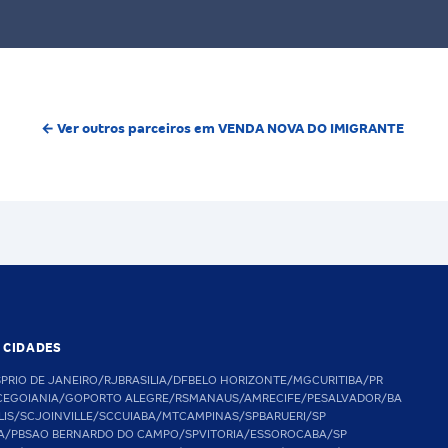
← Ver outros parceiros em VENDA NOVA DO IMIGRANTE
S CIDADES
SP
RIO DE JANEIRO/RJ
BRASILIA/DF
BELO HORIZONTE/MG
CURITIBA/PR
CE
GOIANIA/GO
PORTO ALEGRE/RS
MANAUS/AM
RECIFE/PE
SALVADOR/BA
LIS/SC
JOINVILLE/SC
CUIABA/MT
CAMPINAS/SP
BARUERI/SP
A/PB
SAO BERNARDO DO CAMPO/SP
VITORIA/ES
SOROCABA/SP