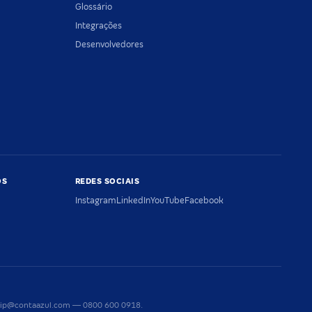
Glossário
Integrações
Desenvolvedores
OS
REDES SOCIAIS
Instagram
LinkedIn
YouTube
Facebook
riaip@contaazul.com — 0800 600 0918.