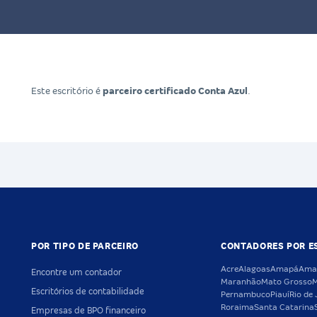
Este escritório é
parceiro certificado Conta Azul
.
POR TIPO DE PARCEIRO
CONTADORES POR E
Acre
Alagoas
Amapá
Ama
Encontre um contador
Maranhão
Mato Grosso
M
Escritórios de contabilidade
Pernambuco
Piauí
Rio de 
Roraima
Santa Catarina
Empresas de BPO financeiro