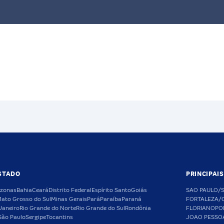
STADO
PRINCIPAI
zonas
Bahia
Ceará
Distrito Federal
Espírito Santo
Goiás
SAO PAULO/
ato Grosso do Sul
Minas Gerais
Pará
Paraíba
Paraná
FORTALEZA/
Janeiro
Rio Grande do Norte
Rio Grande do Sul
Rondônia
FLORIANOPO
São Paulo
Sergipe
Tocantins
JOAO PESSO