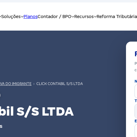
P
c
N
VA DO IMIGRANTE
›
CLICK CONTABIL S/S LTDA
T
bil S/S LTDA
E
S