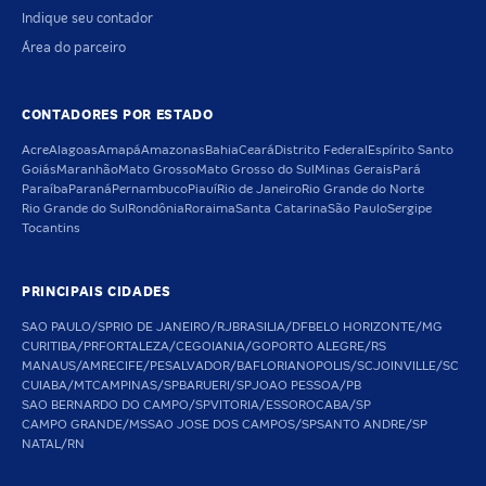
Indique seu contador
Área do parceiro
CONTADORES POR ESTADO
Acre
Alagoas
Amapá
Amazonas
Bahia
Ceará
Distrito Federal
Espírito Santo
Goiás
Maranhão
Mato Grosso
Mato Grosso do Sul
Minas Gerais
Pará
Paraíba
Paraná
Pernambuco
Piauí
Rio de Janeiro
Rio Grande do Norte
Rio Grande do Sul
Rondônia
Roraima
Santa Catarina
São Paulo
Sergipe
Tocantins
PRINCIPAIS CIDADES
SAO PAULO/SP
RIO DE JANEIRO/RJ
BRASILIA/DF
BELO HORIZONTE/MG
CURITIBA/PR
FORTALEZA/CE
GOIANIA/GO
PORTO ALEGRE/RS
MANAUS/AM
RECIFE/PE
SALVADOR/BA
FLORIANOPOLIS/SC
JOINVILLE/SC
CUIABA/MT
CAMPINAS/SP
BARUERI/SP
JOAO PESSOA/PB
SAO BERNARDO DO CAMPO/SP
VITORIA/ES
SOROCABA/SP
CAMPO GRANDE/MS
SAO JOSE DOS CAMPOS/SP
SANTO ANDRE/SP
NATAL/RN