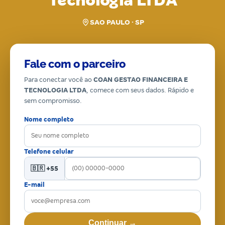
Tecnologia LTDA
SAO PAULO · SP
Fale com o parceiro
Para conectar você ao
COAN GESTAO FINANCEIRA E
TECNOLOGIA LTDA
, comece com seus dados. Rápido e
sem compromisso.
Nome completo
Telefone celular
🇧🇷 +55
E-mail
Continuar →