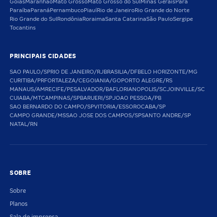
Goiás
Maranhão
Mato Grosso
Mato Grosso do Sul
Minas Gerais
Pará
Paraíba
Paraná
Pernambuco
Piauí
Rio de Janeiro
Rio Grande do Norte
Rio Grande do Sul
Rondônia
Roraima
Santa Catarina
São Paulo
Sergipe
Tocantins
PRINCIPAIS CIDADES
SAO PAULO/SP
RIO DE JANEIRO/RJ
BRASILIA/DF
BELO HORIZONTE/MG
CURITIBA/PR
FORTALEZA/CE
GOIANIA/GO
PORTO ALEGRE/RS
MANAUS/AM
RECIFE/PE
SALVADOR/BA
FLORIANOPOLIS/SC
JOINVILLE/SC
CUIABA/MT
CAMPINAS/SP
BARUERI/SP
JOAO PESSOA/PB
SAO BERNARDO DO CAMPO/SP
VITORIA/ES
SOROCABA/SP
CAMPO GRANDE/MS
SAO JOSE DOS CAMPOS/SP
SANTO ANDRE/SP
NATAL/RN
SOBRE
Sobre
Planos
Sala de imprensa