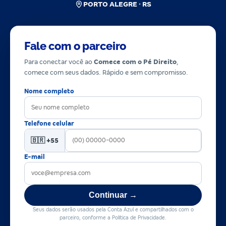
PORTO ALEGRE · RS
Fale com o parceiro
Para conectar você ao
Comece com o Pé Direito
,
comece com seus dados. Rápido e sem compromisso.
Nome completo
Telefone celular
🇧🇷 +55
E-mail
Continuar →
Seus dados serão usados pela Conta Azul e compartilhados com o
parceiro, conforme a Política de Privacidade.