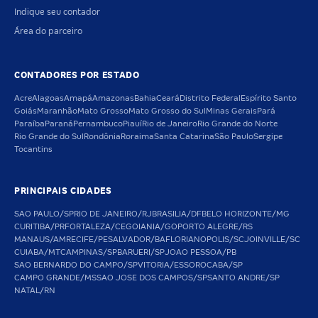
Indique seu contador
Área do parceiro
CONTADORES POR ESTADO
Acre
Alagoas
Amapá
Amazonas
Bahia
Ceará
Distrito Federal
Espírito Santo
Goiás
Maranhão
Mato Grosso
Mato Grosso do Sul
Minas Gerais
Pará
Paraíba
Paraná
Pernambuco
Piauí
Rio de Janeiro
Rio Grande do Norte
Rio Grande do Sul
Rondônia
Roraima
Santa Catarina
São Paulo
Sergipe
Tocantins
PRINCIPAIS CIDADES
SAO PAULO/SP
RIO DE JANEIRO/RJ
BRASILIA/DF
BELO HORIZONTE/MG
CURITIBA/PR
FORTALEZA/CE
GOIANIA/GO
PORTO ALEGRE/RS
MANAUS/AM
RECIFE/PE
SALVADOR/BA
FLORIANOPOLIS/SC
JOINVILLE/SC
CUIABA/MT
CAMPINAS/SP
BARUERI/SP
JOAO PESSOA/PB
SAO BERNARDO DO CAMPO/SP
VITORIA/ES
SOROCABA/SP
CAMPO GRANDE/MS
SAO JOSE DOS CAMPOS/SP
SANTO ANDRE/SP
NATAL/RN