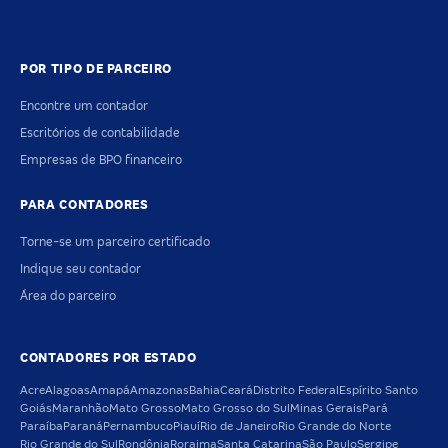
POR TIPO DE PARCEIRO
Encontre um contador
Escritórios de contabilidade
Empresas de BPO financeiro
PARA CONTADORES
Torne-se um parceiro certificado
Indique seu contador
Área do parceiro
CONTADORES POR ESTADO
Acre
Alagoas
Amapá
Amazonas
Bahia
Ceará
Distrito Federal
Espírito Santo
Goiás
Maranhão
Mato Grosso
Mato Grosso do Sul
Minas Gerais
Pará
Paraíba
Paraná
Pernambuco
Piauí
Rio de Janeiro
Rio Grande do Norte
Rio Grande do Sul
Rondônia
Roraima
Santa Catarina
São Paulo
Sergipe