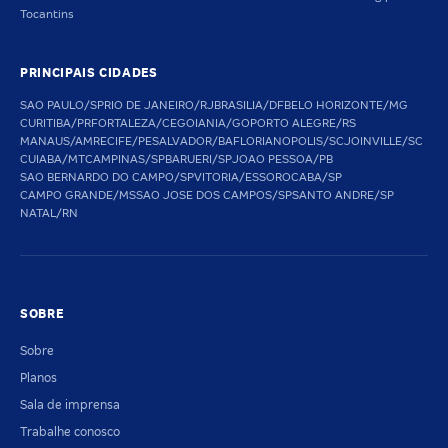
Tocantins
PRINCIPAIS CIDADES
SAO PAULO/SP
RIO DE JANEIRO/RJ
BRASILIA/DF
BELO HORIZONTE/MG
CURITIBA/PR
FORTALEZA/CE
GOIANIA/GO
PORTO ALEGRE/RS
MANAUS/AM
RECIFE/PE
SALVADOR/BA
FLORIANOPOLIS/SC
JOINVILLE/SC
CUIABA/MT
CAMPINAS/SP
BARUERI/SP
JOAO PESSOA/PB
SAO BERNARDO DO CAMPO/SP
VITORIA/ES
SOROCABA/SP
CAMPO GRANDE/MS
SAO JOSE DOS CAMPOS/SP
SANTO ANDRE/SP
NATAL/RN
SOBRE
Sobre
Planos
Sala de imprensa
Trabalhe conosco