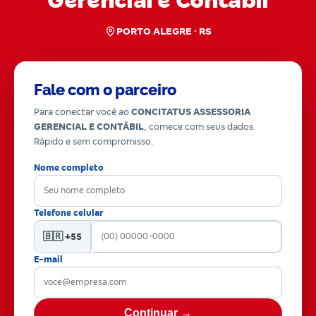
Gerencial e Contábil
PORTO ALEGRE · RS
Fale com o parceiro
Para conectar você ao
CONCITATUS ASSESSORIA
GERENCIAL E CONTÁBIL
, comece com seus dados.
Rápido e sem compromisso.
Nome completo
Telefone celular
🇧🇷 +55
E-mail
Continuar →