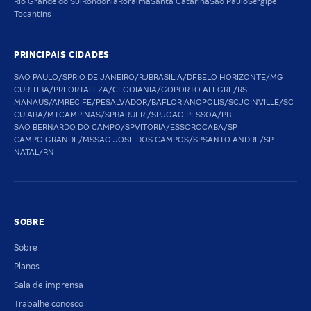
Rio Grande do Sul
Rondônia
Roraima
Santa Catarina
São Paulo
Sergipe
Tocantins
PRINCIPAIS CIDADES
SAO PAULO/SP
RIO DE JANEIRO/RJ
BRASILIA/DF
BELO HORIZONTE/MG
CURITIBA/PR
FORTALEZA/CE
GOIANIA/GO
PORTO ALEGRE/RS
MANAUS/AM
RECIFE/PE
SALVADOR/BA
FLORIANOPOLIS/SC
JOINVILLE/SC
CUIABA/MT
CAMPINAS/SP
BARUERI/SP
JOAO PESSOA/PB
SAO BERNARDO DO CAMPO/SP
VITORIA/ES
SOROCABA/SP
CAMPO GRANDE/MS
SAO JOSE DOS CAMPOS/SP
SANTO ANDRE/SP
NATAL/RN
SOBRE
Sobre
Planos
Sala de imprensa
Trabalhe conosco