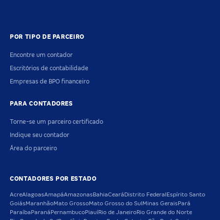
POR TIPO DE PARCEIRO
Encontre um contador
Escritórios de contabilidade
Empresas de BPO financeiro
PARA CONTADORES
Torne-se um parceiro certificado
Indique seu contador
Área do parceiro
CONTADORES POR ESTADO
Acre
Alagoas
Amapá
Amazonas
Bahia
Ceará
Distrito Federal
Espírito Santo
Goiás
Maranhão
Mato Grosso
Mato Grosso do Sul
Minas Gerais
Pará
Paraíba
Paraná
Pernambuco
Piauí
Rio de Janeiro
Rio Grande do Norte